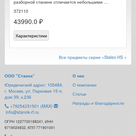
разборной станине отличается небольшими …
372110
43990.0 ₽
Характеристики
Все предметы серии «Stalex HS »
ООО “Станок“
О нас
Юридический адрес: 105484,
О компании
г. Москва, ул. Парковая 15-я,
Статьи
дом 39, к.236
Награды и благодарности
+79254231501 (MAX)
info@stanok-rf.ru
ОГРН 1227700188341, ИНН
9719024832, КПП 771901001