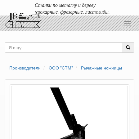
Станки по металлу и дереву
(токарные, фрезерные, листогибы,
гильотины и т.д.)
Toggl
Доставка любых станков по России и ближнему зарубежью.
navig
Производители
ООО "СТМ"
Рычажные ножницы