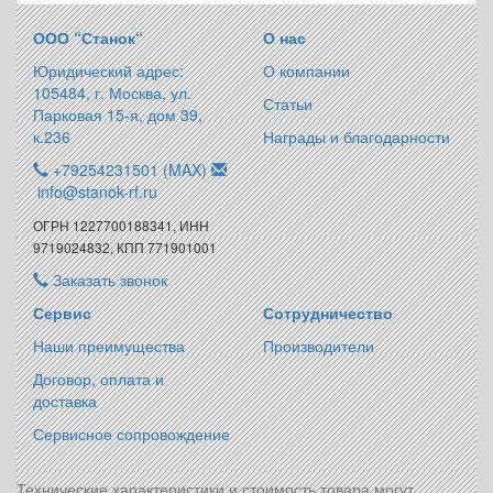
ООО “Станок“
О нас
Юридический адрес:
О компании
105484, г. Москва, ул.
Статьи
Парковая 15-я, дом 39,
к.236
Награды и благодарности
+79254231501 (MAX)
info@stanok-rf.ru
ОГРН 1227700188341, ИНН
9719024832, КПП 771901001
Заказать звонок
Сервис
Сотрудничество
Наши преимущества
Производители
Договор, оплата и
доставка
Сервисное сопровождение
Технические характеристики и стоимость товара могут