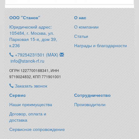
ООО “Станок“
О нас
Юридический адрес:
О компании
105484, г. Москва, ул.
Статьи
Парковая 15-я, дом 39,
к.236
Награды и благодарности
+79254231501 (MAX)
info@stanok-rf.ru
ОГРН 1227700188341, ИНН
9719024832, КПП 771901001
Заказать звонок
Сервис
Сотрудничество
Наши преимущества
Производители
Договор, оплата и
доставка
Сервисное сопровождение