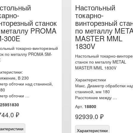
стольный
Настольный
карно-
токарно-
нторезный станок
винторезный ста
 металлу PROMA
по металлу MET
-300E
MASTER MML
1830V
ольный токарно-винторезный
ок по металлу PROMA SM-
Настольный токарно-винтор
E
станок по металлу METAL
MASTER MML 1830V
ктеристики:
яжение, В 230
Характеристики
етр обточки над станиной,
Макс. Диаметр обработки на
180
станиной, мм 180
етр обточки …
Расстояние между …
25951830
Арт.
18800
744.0 ₽
92939.0 ₽
актеристики
Характеристики