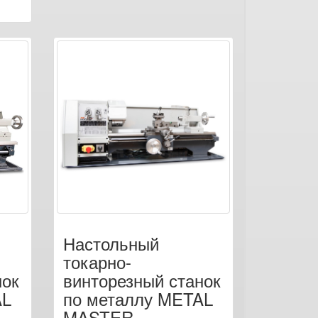
Настольный
токарно-
нок
винторезный станок
AL
по металлу METAL
MASTER