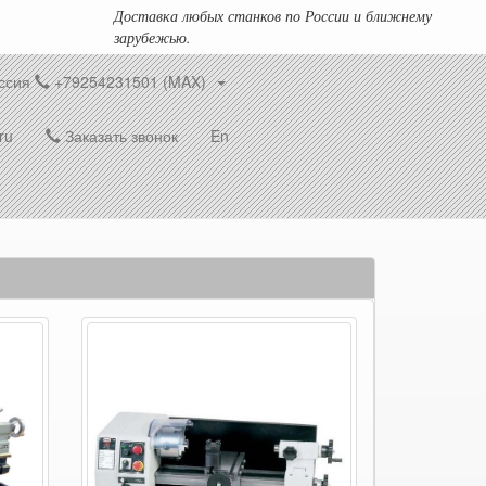
Доставка любых станков по России и ближнему
зарубежью.
ссия
+79254231501 (MAX)
ru
Заказать звонок
En