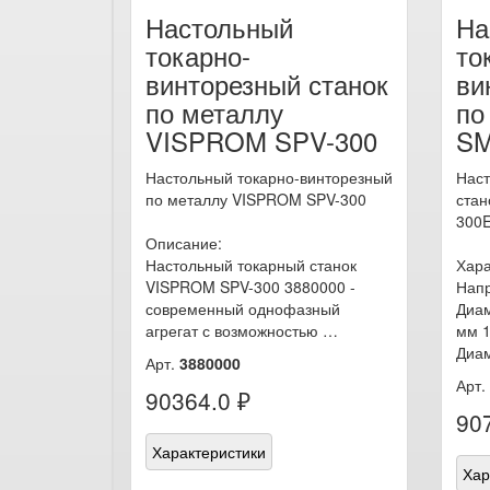
Настольный
На
токарно-
то
винторезный станок
ви
по металлу
по
VISPROM SPV-300
SM
Настольный токарно-винторезный
Наст
по металлу VISPROM SPV-300
стан
300
Описание:
Настольный токарный станок
Хара
VISPROM SPV-300 3880000 -
Напр
современный однофазный
Диам
агрегат с возможностью …
мм 
Диам
Арт.
3880000
Арт.
90364.0 ₽
90
Характеристики
Хар