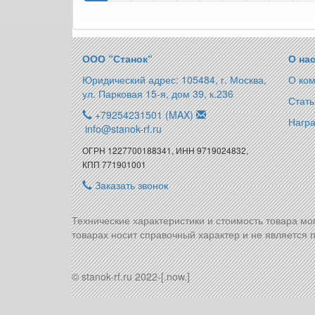
ООО “Станок“
О на
Юридический адрес: 105484, г. Москва,
О ко
ул. Парковая 15-я, дом 39, к.236
Стать
+79254231501 (MAX)
Награ
info@stanok-rf.ru
ОГРН 1227700188341, ИНН 9719024832,
КПП 771901001
Заказать звонок
Технические характеристики и стоимость товара мо
товарах носит справочный характер и не является п
© stanok-rf.ru 2022-[.now.]