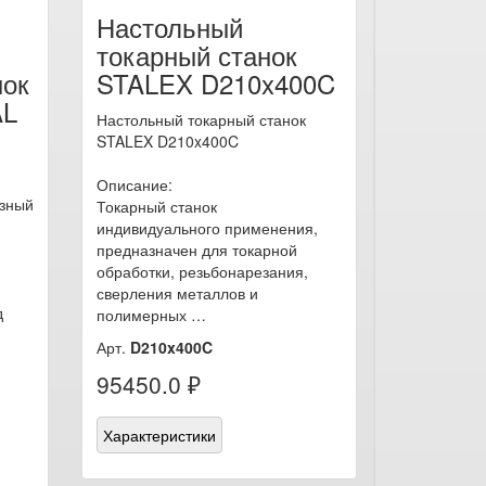
Настольный
токарный станок
нок
STALEX D210x400C
AL
Настольный токарный станок
STALEX D210x400C
Описание:
езный
Токарный станок
индивидуального применения,
предназначен для токарной
обработки, резьбонарезания,
сверления металлов и
д
полимерных …
Арт.
D210x400C
95450.0 ₽
Характеристики