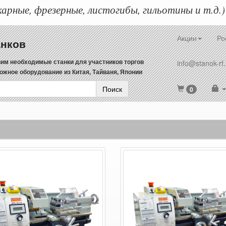
арные, фрезерные, листогибы, гильотины и т.д.)
Акции
Ро
анков
им необходимые станки для участников торгов
info@stanok-rf.
ожное оборудование из Китая, Тайваня, Японии
Поиск
0