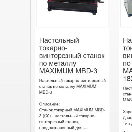
Настольный
На
токарно-
то
винторезный станок
ви
по металлу
по
MAXIMUM MBD-3
M
18
Настольный токарно-винторезный
станок по металлу MAXIMUM
Наст
MBD-3
стан
MAS
Описание:
Станок токарный MAXIMUM MBD-
Хара
3 (C0) - настольный токарно-
Двиг
винторезный станок,
Тип 
предназначенный для …