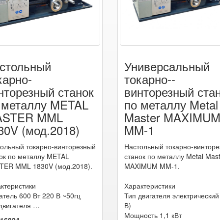
стольный
Универсальный
карно-
токарно--
нторезный станок
винторезный ста
 металлу METAL
по металлу Metal
ASTER MML
Master MAXIMU
30V (мод.2018)
MM-1
ольный токарно-винторезный
Настольный токарно-винтор
ок по металлу METAL
станок по металлу Metal Mas
TER MML 1830V (мод.2018).
MAXIMUM MM-1.
ктеристики
Характеристики
атель 600 Вт 220 В ~50гц
Тип двигателя электрический
двигателя …
В)
Мощность 1,1 кВт