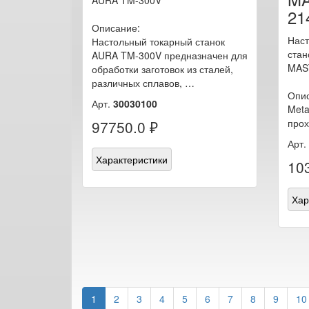
AURA TM-300V
21
Описание:
Наст
Настольный токарный станок
стан
AURA TM-300V предназначен для
MAS
обработки заготовок из сталей,
различных сплавов, …
Опи
Арт.
30030100
Meta
про
97750.0 ₽
Арт.
Характеристики
10
Хар
1
2
3
4
5
6
7
8
9
10