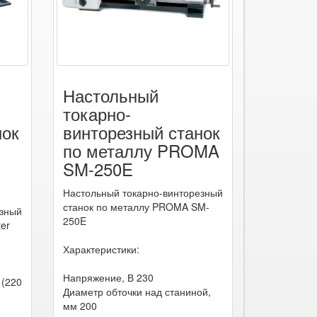
Настольный
токарно-
нок
винторезный станок
по металлу PROMA
M
SM-250E
Настольный токарно-винторезный
станок по металлу PROMA SM-
езный
250E
ter
Характеристики:
Напряжение, В 230
 (220
Диаметр обточки над станиной,
мм 200