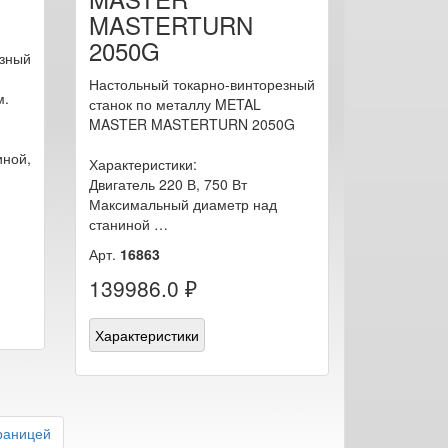
MASTERTURN
2050G
езный
Настольный токарно-винторезный
м.
станок по металлу METAL
MASTER MASTERTURN 2050G
иной,
Характеристики:
Двигатель 220 В, 750 Вт
Максимальный диаметр над
станиной …
Арт.
16863
139986.0 ₽
Характеристики
раницей