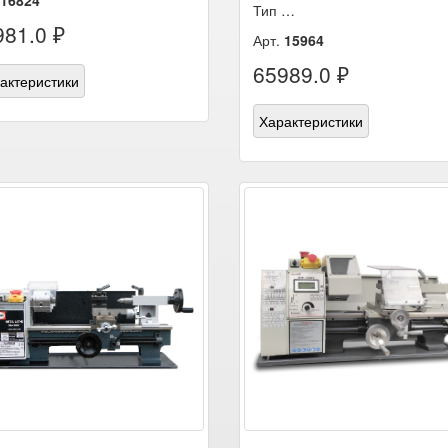
16824
Тип …
981.0 ₽
Арт.
15964
65989.0 ₽
актеристики
Характеристики