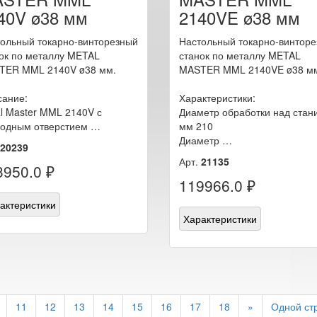
40V ø38 мм
2140VE ø38 мм
ольный токарно-винторезный
Настольный токарно-винтор
ок по металлу METAL
станок по металлу METAL
TER MML 2140V ø38 мм.
MASTER MML 2140VE ø38 м
сание:
Характеристики:
l Master MML 2140V с
Диаметр обработки над стан
ходным отверстием …
мм 210
Диаметр …
20239
Арт.
21135
3950.0 ₽
119966.0 ₽
актеристики
Характеристики
11
12
13
14
15
16
17
18
»
Одной ст