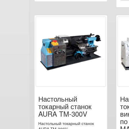
Настольный
На
токарный станок
то
AURA TM-300V
ви
по
Настольный токарный станок
M