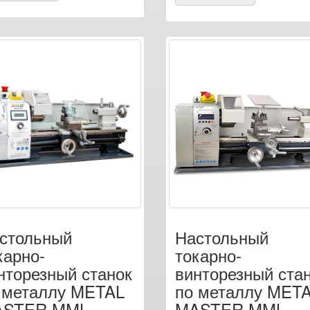
стольный
Настольный
карно-
токарно-
нторезный станок
винторезный ста
 металлу METAL
по металлу MET
ASTER MML
MASTER MML