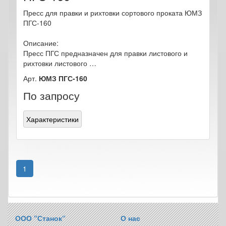
Пресс для правки и рихтовки сортового проката ЮМЗ
ПГС-160
Описание:
Пресс ПГС предназначен для правки листового и
рихтовки листового …
Арт.
ЮМЗ ПГС-160
По запросу
Характеристики
1
ООО “Станок“
О нас