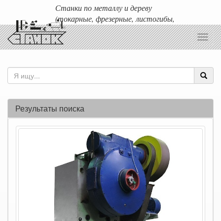
Станки по металлу и дереву
(токарные, фрезерные, листогибы,
гильотины и т.д.)
Toggl
Доставка любых станков по России и ближнему зарубежью.
navig
Результаты поиска