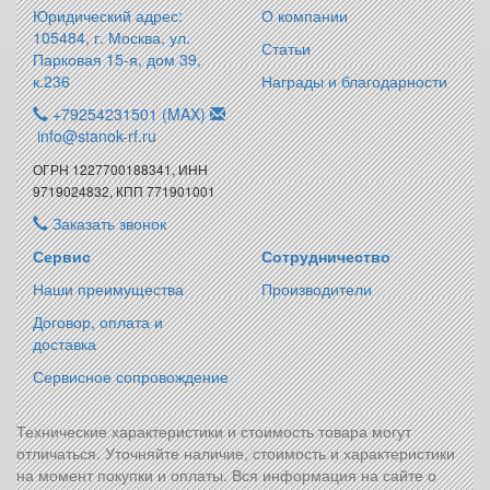
Юридический адрес:
О компании
105484, г. Москва, ул.
Статьи
Парковая 15-я, дом 39,
к.236
Награды и благодарности
+79254231501 (MAX)
info@stanok-rf.ru
ОГРН 1227700188341, ИНН
9719024832, КПП 771901001
Заказать звонок
Сервис
Сотрудничество
Наши преимущества
Производители
Договор, оплата и
доставка
Сервисное сопровождение
Технические характеристики и стоимость товара могут
отличаться. Уточняйте наличие, стоимость и характеристики
на момент покупки и оплаты. Вся информация на сайте о