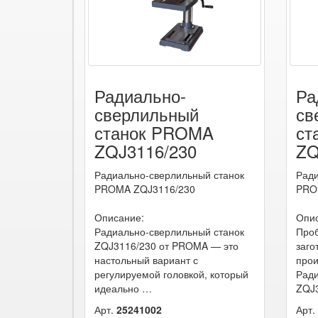
Радиально-
Ра
сверлильный
св
станок PROMA
ст
ZQJ3116/230
ZQ
Радиально-сверлильный станок
Ради
PROMA ZQJ3116/230
PRO
Описание:
Опи
Радиально-сверлильный станок
Проб
ZQJ3116/230 от PROMA — это
заго
настольный вариант с
прои
регулируемой головкой, который
Ради
идеально …
ZQJ
Арт.
25241002
Арт.