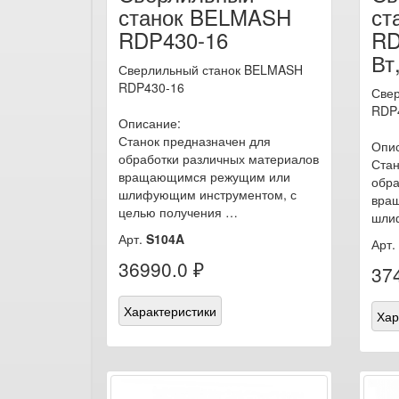
станок BELMASH
ст
RDP430-16
RD
Вт
Сверлильный станок BELMASH
RDP430-16
Све
RDP4
Описание:
Станок предназначен для
Опи
обработки различных материалов
Стан
вращающимся режущим или
обра
шлифующим инструментом, с
вра
целью получения …
шли
Арт.
S104A
Арт.
36990.0 ₽
37
Характеристики
Хар