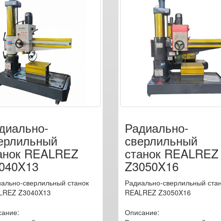
диально-
Радиально-
ерлильный
сверлильный
анок REALREZ
станок REALREZ
040X13
Z3050X16
ально-сверлильный станок
Радиально-сверлильный ста
LREZ Z3040X13
REALREZ Z3050X16
сание:
Описание: