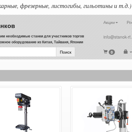
арные, фрезерные, листогибы, гильотины и т.д.)
Акции
Ро
анков
им необходимые станки для участников торгов
info@stanok-rf.
ожное оборудование из Китая, Тайваня, Японии
Поиск
0