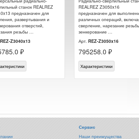
ерсальный радиально-
Радиально-сверлильный ста
рлильный станок REALREZ
REALREZ Z3050x16
0x13 предназначен для
предназначен для выполнен
ления, развертывания и
различных операций, включа
ерования отверстий,
сверление, нарезание резьб
зания резьбы …
зенкерование …
REZ-Z3040x13
Арт.
REZ-Z3050x16
5785.0 ₽
795258.0 ₽
актеристики
Характеристики
с
Сервис
мпании
Наши преимущества