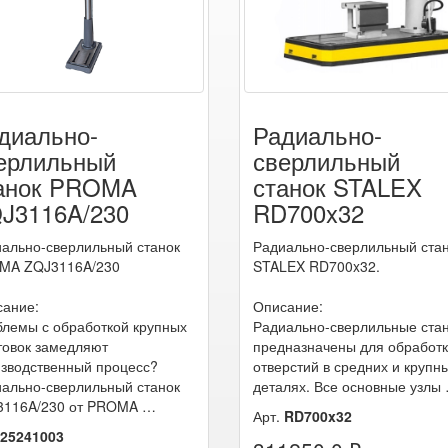
диально-
Радиально-
ерлильный
сверлильный
анок PROMA
станок STALEX
J3116A/230
RD700x32
ально-сверлильный станок
Радиально-сверлильный ста
MA ZQJ3116A/230
STALEX RD700x32.
сание:
Описание:
лемы с обработкой крупных
Радиально-сверлильные ста
товок замедляют
предназначены для обработ
зводственный процесс?
отверстий в средних и крупн
ально-сверлильный станок
деталях. Все основные узлы
3116A/230 от PROMA …
Арт.
RD700x32
25241003