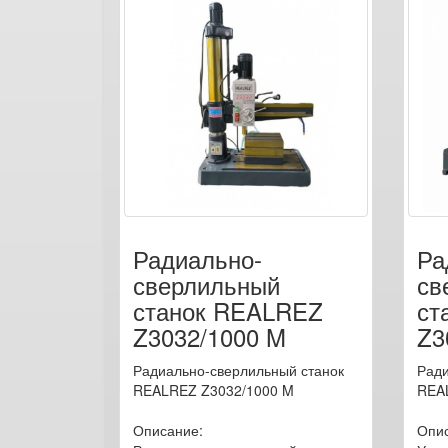
Радиально-
Ра
сверлильный
св
станок REALREZ
ст
Z3032/1000 M
Z3
Радиально-сверлильный станок
Ради
REALREZ Z3032/1000 M
REA
Описание:
Опи