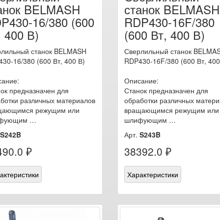
анок BELMASH
станок BELMASH
P430-16/380 (600
RDP430-16F/380
, 400 В)
(600 Вт, 400 В)
рлильный станок BELMASH
Сверлильный станок BELMA
30-16/380 (600 Вт, 400 В)
RDP430-16F/380 (600 Вт, 400
сание:
Описание:
ок предназначен для
Станок предназначен для
ботки различных материалов
обработки различных матери
щающимся режущим или
вращающимся режущим или
фующим …
шлифующим …
S242B
Арт.
S243B
490.0 ₽
38392.0 ₽
актеристики
Характеристики