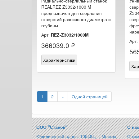
Радиально-сверлильный станок
Унив
REALREZ Z3032/1000 M
све
предназначен для сверления
Z304
отверстий различного диаметра и
свер
глубины …
фрез
наре
Арт.
REZ-Z3032/1000M
Арт.
366039.0 ₽
56
Характеристики
Хар
1
2
»
Одной страницей
ООО “Станок“
О на
Юридический адрес: 105484, г. Москва,
О ко