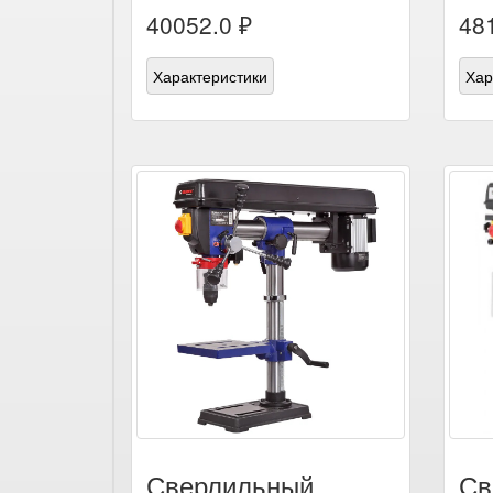
40052.0 ₽
48
Характеристики
Хар
Сверлильный
Св