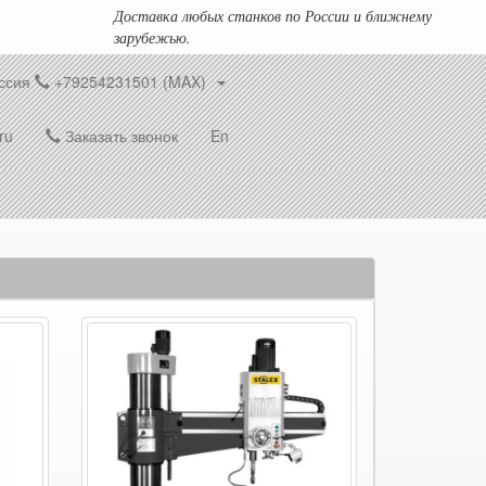
Доставка любых станков по России и ближнему
зарубежью.
ссия
+79254231501 (MAX)
ru
Заказать звонок
En