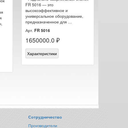
нок
FR 5016 — это
высокоэффективное и
ия
универсальное оборудование,
я
предназначенное для …
ы,
Арт.
FR 5016
1650000.0 ₽
Характеристики
Сотрудничество
Производители