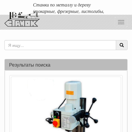
Станки по металлу и дереву
(токарные, фрезерные, листогибы,
гильотины и т.д.)
Toggl
Доставка любых станков по России и ближнему зарубежью.
navig
Результаты поиска