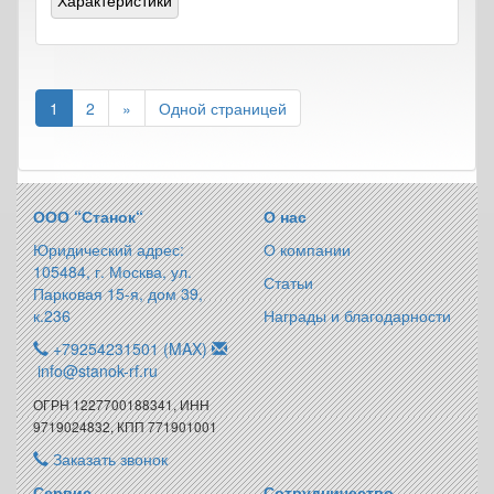
Характеристики
1
2
»
Одной страницей
ООО “Станок“
О нас
Юридический адрес:
О компании
105484, г. Москва, ул.
Статьи
Парковая 15-я, дом 39,
к.236
Награды и благодарности
+79254231501 (MAX)
info@stanok-rf.ru
ОГРН 1227700188341, ИНН
9719024832, КПП 771901001
Заказать звонок
Сервис
Сотрудничество