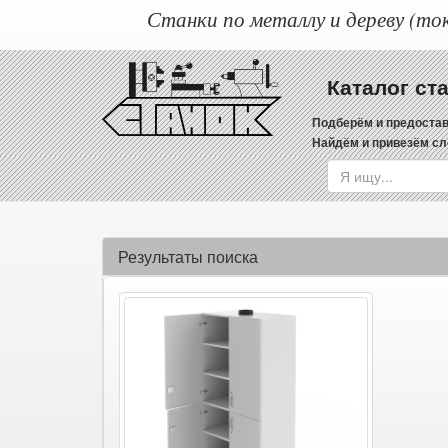
Станки по металлу и дереву (ток
Каталог ст
Подберём и предостав
Найдём и привезём сл
Результаты поиска