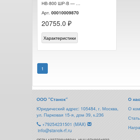
НВ-800 ШР-В — …
Арт.
00010009870
20755.0 ₽
Характеристики
1
ООО “Станок“
О на
Юридический адрес: 105484, г. Москва,
О ко
ул. Парковая 15-я, дом 39, к.236
Стать
+79254231501 (MAX)
Награ
info@stanok-rf.ru
ОГРН 1227700188341, ИНН 9719024832,