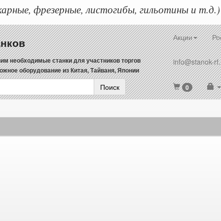
арные, фрезерные, листогибы, гильотины и т.д.)
Акции
Ро
анков
им необходимые станки для участников торгов
info@stanok-rf.
ожное оборудование из Китая, Тайваня, Японии
Поиск
0