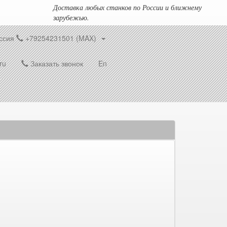
Доставка любых станков по России и ближнему
зарубежью.
ссия
+79254231501 (MAX)
ru
Заказать звонок
En