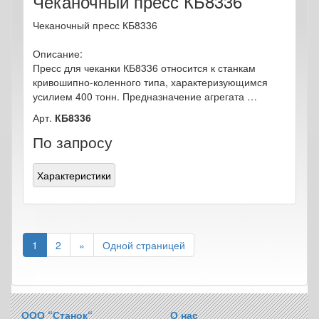
Чеканочный пресс КБ8336
Чеканочный пресс КБ8336
Описание:
Пресс для чеканки КБ8336 относится к станкам
кривошипно-коленного типа, характеризующимся
усилием 400 тонн. Предназначение агрегата …
Арт.
КБ8336
По запросу
Характеристики
1
2
»
Одной страницей
ООО “Станок“
О нас