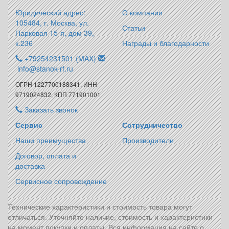
Юридический адрес:
О компании
105484, г. Москва, ул.
Статьи
Парковая 15-я, дом 39,
к.236
Награды и благодарности
+79254231501 (MAX)
info@stanok-rf.ru
ОГРН 1227700188341, ИНН
9719024832, КПП 771901001
Заказать звонок
Сервис
Сотрудничество
Наши преимущества
Производители
Договор, оплата и
доставка
Сервисное сопровождение
Технические характеристики и стоимость товара могут
отличаться. Уточняйте наличие, стоимость и характеристики
на момент покупки и оплаты. Вся информация на сайте о