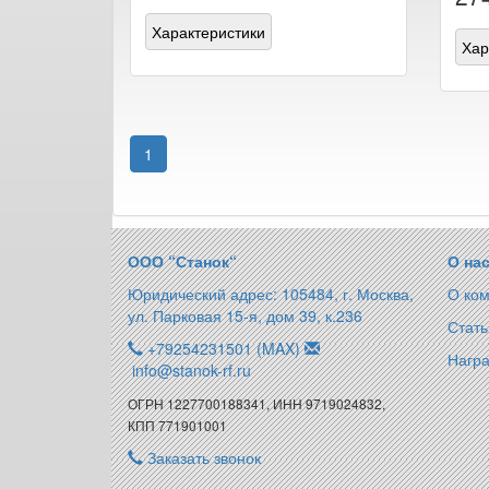
Характеристики
Хар
1
ООО “Станок“
О на
Юридический адрес: 105484, г. Москва,
О ко
ул. Парковая 15-я, дом 39, к.236
Стать
+79254231501 (MAX)
Награ
info@stanok-rf.ru
ОГРН 1227700188341, ИНН 9719024832,
КПП 771901001
Заказать звонок