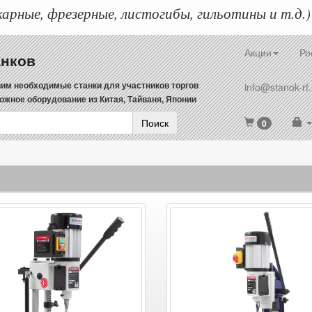
арные, фрезерные, листогибы, гильотины и т.д.)
Акции
Ро
анков
им необходимые станки для участников торгов
info@stanok-rf.
ожное оборудование из Китая, Тайваня, Японии
Поиск
0