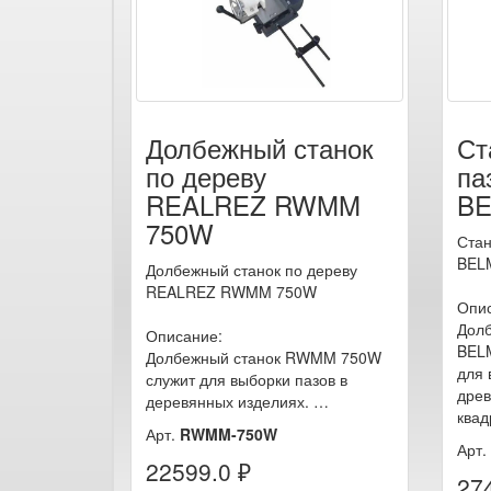
Долбежный станок
Ст
по дереву
па
REALREZ RWMM
BE
750W
Стан
BEL
Долбежный станок по дереву
REALREZ RWMM 750W
Опи
Долб
Описание:
BEL
Долбежный станок RWMM 750W
для 
служит для выборки пазов в
древ
деревянных изделиях. …
ква
Арт.
RWMM-750W
Арт.
22599.0 ₽
27