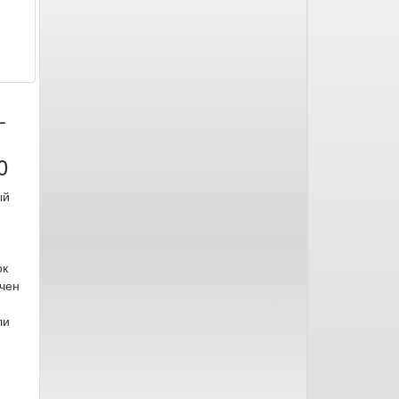
-
0
ый
ок
чен
ли