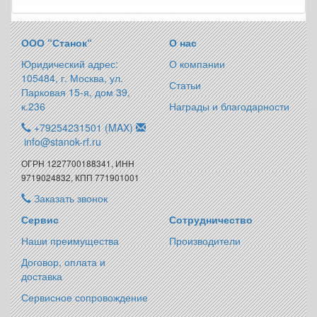
ООО “Станок“
О нас
Юридический адрес:
О компании
105484, г. Москва, ул.
Статьи
Парковая 15-я, дом 39,
к.236
Награды и благодарности
+79254231501 (MAX)
info@stanok-rf.ru
ОГРН 1227700188341, ИНН
9719024832, КПП 771901001
Заказать звонок
Сервис
Сотрудничество
Наши преимущества
Производители
Договор, оплата и
доставка
Сервисное сопровождение