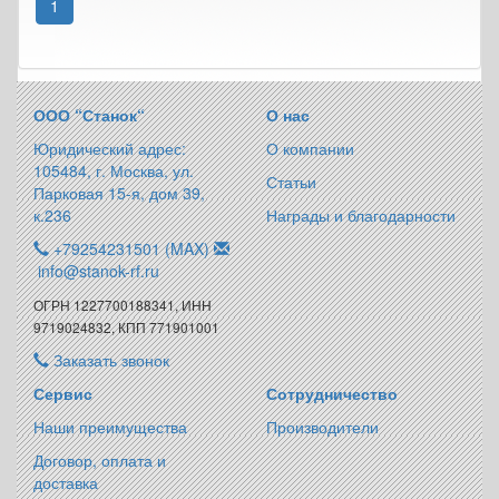
1
ООО “Станок“
О нас
Юридический адрес:
О компании
105484, г. Москва, ул.
Статьи
Парковая 15-я, дом 39,
к.236
Награды и благодарности
+79254231501 (MAX)
info@stanok-rf.ru
ОГРН 1227700188341, ИНН
9719024832, КПП 771901001
Заказать звонок
Сервис
Сотрудничество
Наши преимущества
Производители
Договор, оплата и
доставка