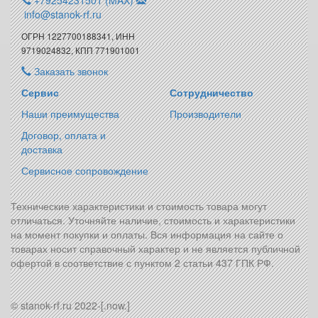
+79254231501 (MAX)
info@stanok-rf.ru
ОГРН 1227700188341, ИНН
9719024832, КПП 771901001
Заказать звонок
Сервис
Сотрудничество
Наши преимущества
Производители
Договор, оплата и
доставка
Сервисное сопровождение
Технические характеристики и стоимость товара могут
отличаться. Уточняйте наличие, стоимость и характеристики
на момент покупки и оплаты. Вся информация на сайте о
товарах носит справочный характер и не является публичной
офертой в соответствие с пунктом 2 статьи 437 ГПК РФ.
© stanok-rf.ru 2022-[.now.]