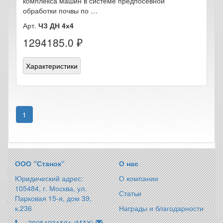
комплекса машин в системе предпосевной
обработки почвы по …
Арт.
ЧЗ ДН 4х4
1294185.0 ₽
Характеристики
1
ООО “Станок“
О нас
Юридический адрес:
О компании
105484, г. Москва, ул.
Статьи
Парковая 15-я, дом 39,
к.236
Награды и благодарности