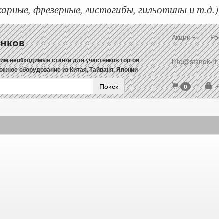
арные, фрезерные, листогибы, гильотины и т.д.)
Акции
Ро
анков
им необходимые станки для участников торгов
info@stanok-rf.
ожное оборудование из Китая, Тайваня, Японии
Поиск
0