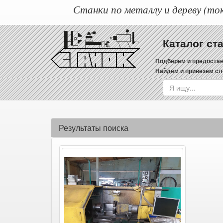
Станки по металлу и дереву (ток
Каталог ст
Подберём и предостав
Найдём и привезём сл
Результаты поиска