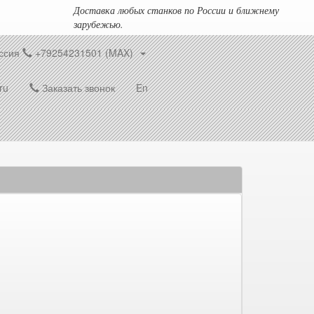
Доставка любых станков по России и ближнему
зарубежью.
ссия
+79254231501 (MAX)
ru
Заказать звонок
En