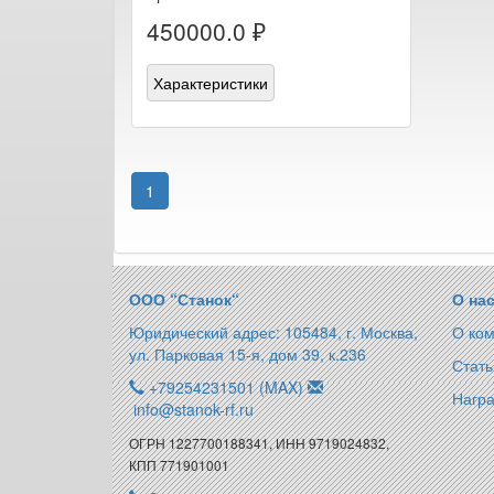
450000.0 ₽
Характеристики
1
ООО “Станок“
О на
Юридический адрес: 105484, г. Москва,
О ко
ул. Парковая 15-я, дом 39, к.236
Стать
+79254231501 (MAX)
Награ
info@stanok-rf.ru
ОГРН 1227700188341, ИНН 9719024832,
КПП 771901001