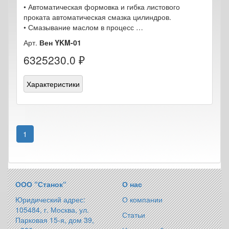
• Автоматическая формовка и гибка листового
проката автоматическая смазка цилиндров.
• Смазывание маслом в процесс …
Арт.
Вен YKM-01
6325230.0 ₽
Характеристики
1
ООО “Станок“
О нас
Юридический адрес:
О компании
105484, г. Москва, ул.
Статьи
Парковая 15-я, дом 39,