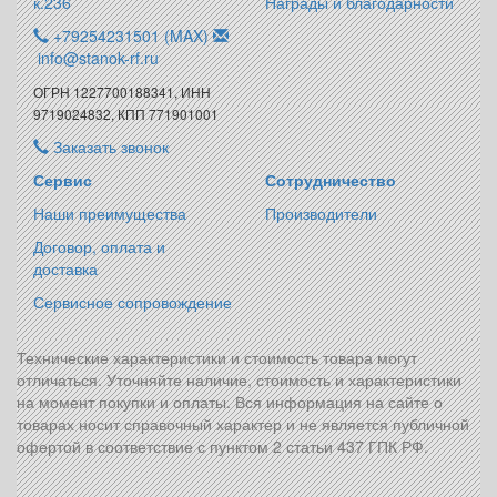
к.236
Награды и благодарности
+79254231501 (MAX)
info@stanok-rf.ru
ОГРН 1227700188341, ИНН
9719024832, КПП 771901001
Заказать звонок
Сервис
Сотрудничество
Наши преимущества
Производители
Договор, оплата и
доставка
Сервисное сопровождение
Технические характеристики и стоимость товара могут
отличаться. Уточняйте наличие, стоимость и характеристики
на момент покупки и оплаты. Вся информация на сайте о
товарах носит справочный характер и не является публичной
офертой в соответствие с пунктом 2 статьи 437 ГПК РФ.