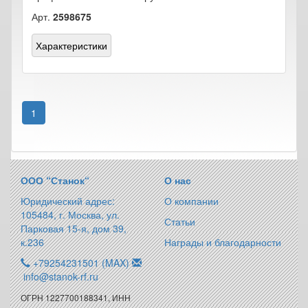
Арт.
2598675
Характеристики
1
ООО “Станок“
О нас
Юридический адрес:
О компании
105484, г. Москва, ул.
Статьи
Парковая 15-я, дом 39,
к.236
Награды и благодарности
+79254231501 (MAX)
info@stanok-rf.ru
ОГРН 1227700188341, ИНН