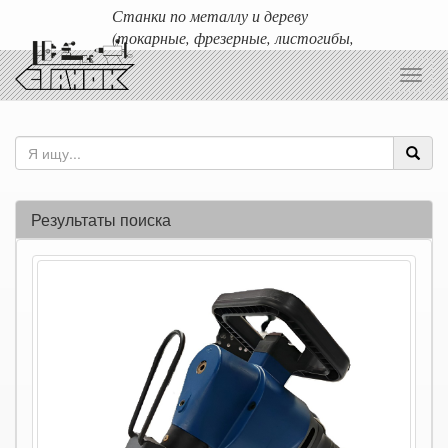
Станки по металлу и дереву
(токарные, фрезерные, листогибы,
гильотины и т.д.)
Toggl
Доставка любых станков по России и ближнему зарубежью.
navig
Результаты поиска