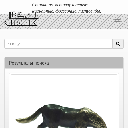
Станки по металлу и дереву
(токарные, фрезерные, листогибы,
гильотины и т.д.)
Toggl
Доставка любых станков по России и ближнему зарубежью.
navig
Результаты поиска