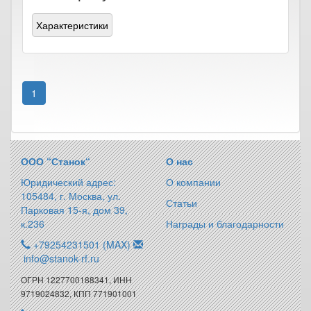
Характеристики
1
ООО “Станок“
О нас
Юридический адрес:
О компании
105484, г. Москва, ул.
Статьи
Парковая 15-я, дом 39,
к.236
Награды и благодарности
+79254231501 (MAX)
info@stanok-rf.ru
ОГРН 1227700188341, ИНН
9719024832, КПП 771901001