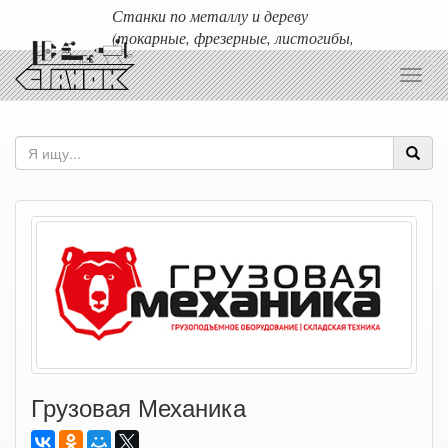
Станки по металлу и дереву
(токарные, фрезерные, листогибы,
гильотины и т.д.)
Toggl
Доставка любых станков по России и ближнему зарубежью.
navig
Грузовая Механика