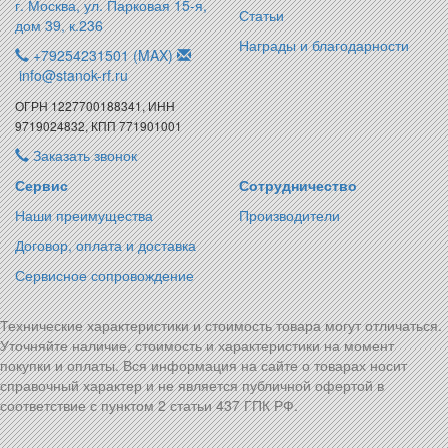
г. Москва, ул. Парковая 15-я,
Статьи
дом 39, к.236
Награды и благодарности
+79254231501 (MAX)
info@stanok-rf.ru
ОГРН 1227700188341, ИНН
9719024832, КПП 771901001
Заказать звонок
Сервис
Сотрудничество
Наши преимущества
Производители
Договор, оплата и доставка
Сервисное сопровождение
Технические характеристики и стоимость товара могут отличаться.
Уточняйте наличие, стоимость и характеристики на момент
покупки и оплаты. Вся информация на сайте о товарах носит
справочный характер и не является публичной офертой в
соответствие с пунктом 2 статьи 437 ГПК РФ.