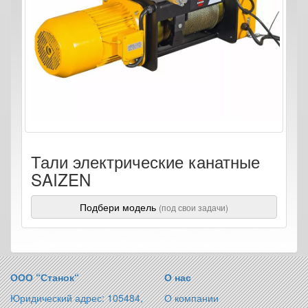
Тали электрические канатные
SAIZEN
Подбери модель
(под свои задачи)
ООО “Станок“
О нас
Юридический адрес: 105484,
О компании