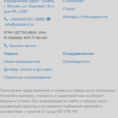
Юридический адрес: 105484,
О компании
г. Москва, ул. Парковая 15-я,
Статьи
дом 39, к.236
Награды и благодарности
+79254231501 (MAX)
info@stanok-rf.ru
ОГРН 1227700188341, ИНН
9719024832, КПП 771901001
Заказать звонок
Сервис
Сотрудничество
Наши преимущества
Производители
Договор, оплата и доставка
Сервисное сопровождение
Технические характеристики и стоимость товара могут отличаться.
Уточняйте наличие, стоимость и характеристики на момент
покупки и оплаты. Вся информация на сайте о товарах носит
справочный характер и не является публичной офертой в
соответствие с пунктом 2 статьи 437 ГПК РФ.