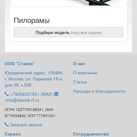
Пилорамы
Подбери модель
(под свои задачи)
ООО “Станок“
О нас
Юридический адрес: 105484,
О компании
г. Москва, ул. Парковая 15-я,
Статьи
дом 39, к.236
Награды и благодарности
+79254231501 (MAX)
info@stanok-rf.ru
ОГРН 1227700188341, ИНН
9719024832, КПП 771901001
Заказать звонок
Сервис
Сотрудничество