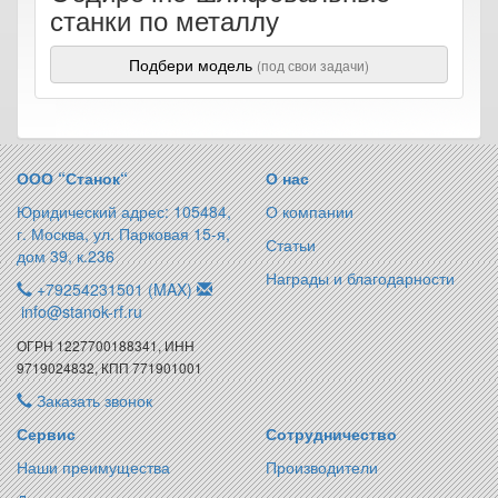
станки по металлу
Подбери модель
(под свои задачи)
ООО “Станок“
О нас
Юридический адрес: 105484,
О компании
г. Москва, ул. Парковая 15-я,
Статьи
дом 39, к.236
Награды и благодарности
+79254231501 (MAX)
info@stanok-rf.ru
ОГРН 1227700188341, ИНН
9719024832, КПП 771901001
Заказать звонок
Сервис
Сотрудничество
Наши преимущества
Производители