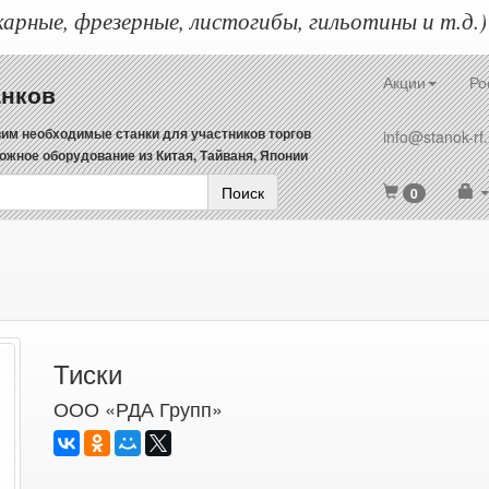
арные, фрезерные, листогибы, гильотины и т.д.)
Акции
Ро
анков
им необходимые станки для участников торгов
info@stanok-rf.
ожное оборудование из Китая, Тайваня, Японии
Поиск
0
Тиски
ООО «РДА Групп»