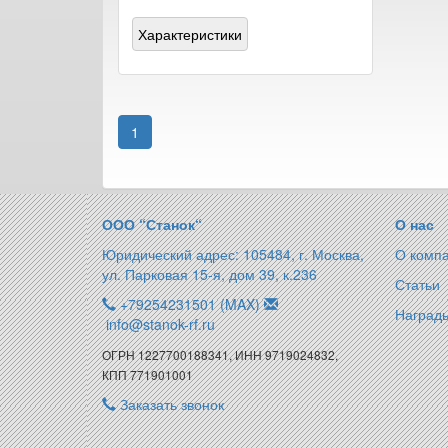
Характеристики
1
ООО “Станок“
О нас
Юридический адрес: 105484, г. Москва,
О комп
ул. Парковая 15-я, дом 39, к.236
Статьи
+79254231501 (MAX)
Награды
info@stanok-rf.ru
ОГРН 1227700188341, ИНН 9719024832,
КПП 771901001
Заказать звонок