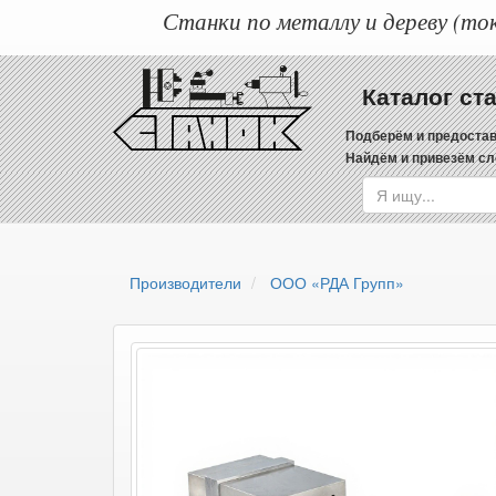
Станки по металлу и дереву (ток
Каталог ст
Подберём и предостав
Найдём и привезём сл
Производители
ООО «РДА Групп»