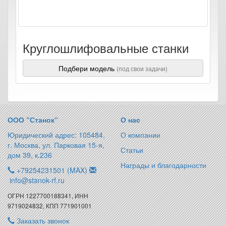
Круглошлифовальные станки
Подбери модель
(под свои задачи)
ООО “Станок“
О нас
Юридический адрес: 105484,
О компании
г. Москва, ул. Парковая 15-я,
Статьи
дом 39, к.236
Награды и благодарности
+79254231501 (MAX)
info@stanok-rf.ru
ОГРН 1227700188341, ИНН
9719024832, КПП 771901001
Заказать звонок