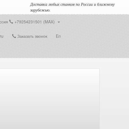
Доставка любых станков по России и ближнему
зарубежью.
ссия
+79254231501 (MAX)
ru
Заказать звонок
En