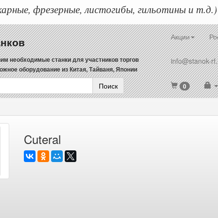
арные, фрезерные, листогибы, гильотины и т.д.)
Акции
Ро
анков
им необходимые станки для участников торгов
info@stanok-rf.
ожное оборудование из Китая, Тайваня, Японии
Поиск
0
Cuteral