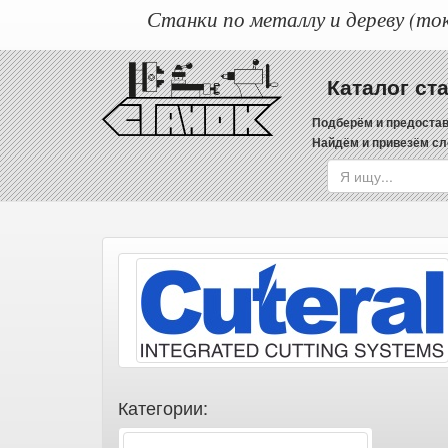
Станки по металлу и дереву (ток
Каталог ст
Подберём и предостав
Найдём и привезём сл
Категории: