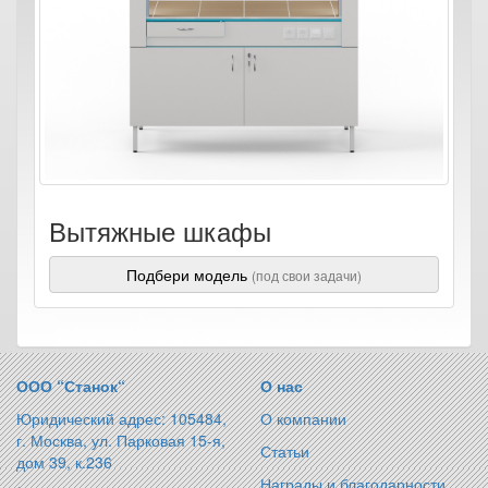
Вытяжные шкафы
Подбери модель
(под свои задачи)
ООО “Станок“
О нас
Юридический адрес: 105484,
О компании
г. Москва, ул. Парковая 15-я,
Статьи
дом 39, к.236
Награды и благодарности