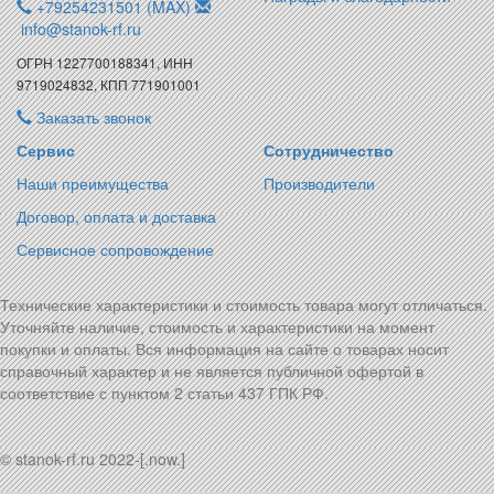
+79254231501 (MAX)
info@stanok-rf.ru
ОГРН 1227700188341, ИНН
9719024832, КПП 771901001
Заказать звонок
Сервис
Сотрудничество
Наши преимущества
Производители
Договор, оплата и доставка
Сервисное сопровождение
Технические характеристики и стоимость товара могут отличаться.
Уточняйте наличие, стоимость и характеристики на момент
покупки и оплаты. Вся информация на сайте о товарах носит
справочный характер и не является публичной офертой в
соответствие с пунктом 2 статьи 437 ГПК РФ.
© stanok-rf.ru 2022-[.now.]