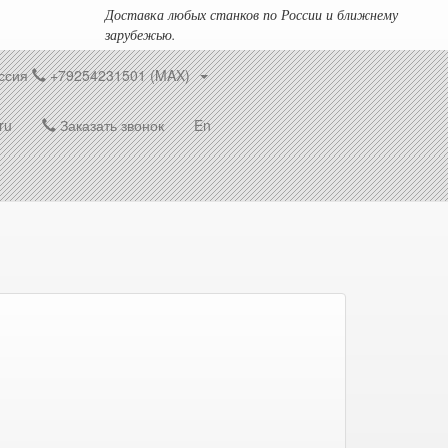
Доставка любых станков по России и ближнему
зарубежью.
ссия
+79254231501 (MAX)
ru
Заказать звонок
En