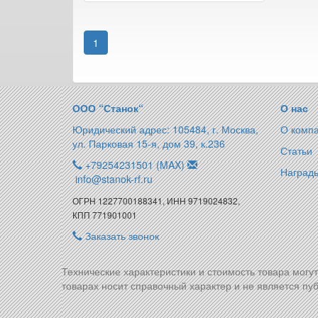
1
ООО “Станок“
О нас
Юридический адрес: 105484, г. Москва,
О комп
ул. Парковая 15-я, дом 39, к.236
Статьи
+79254231501 (MAX)
Награды
info@stanok-rf.ru
ОГРН 1227700188341, ИНН 9719024832,
КПП 771901001
Заказать звонок
Технические характеристики и стоимость товара могу
товарах носит справочный характер и не является пуб