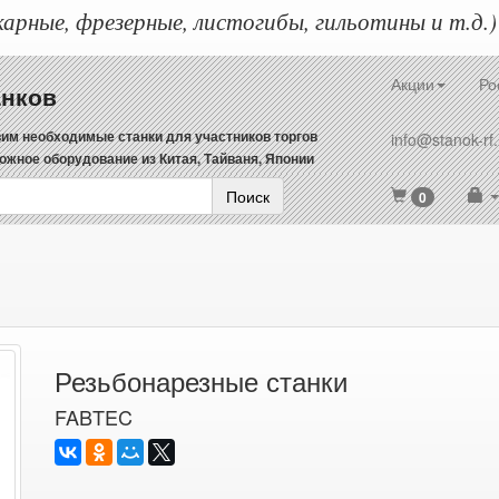
арные, фрезерные, листогибы, гильотины и т.д.)
Акции
Ро
анков
им необходимые станки для участников торгов
info@stanok-rf.
ожное оборудование из Китая, Тайваня, Японии
Поиск
0
Резьбонарезные станки
FABTEC