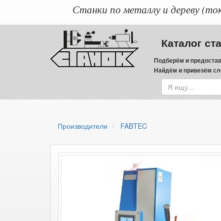
Станки по металлу и дереву (ток
Каталог ст
Подберём и предостав
Найдём и привезём сл
Производители
FABTEC