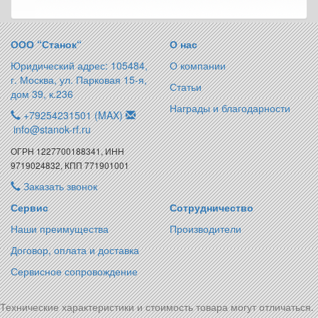
ООО “Станок“
О нас
Юридический адрес: 105484,
О компании
г. Москва, ул. Парковая 15-я,
Статьи
дом 39, к.236
Награды и благодарности
+79254231501 (MAX)
info@stanok-rf.ru
ОГРН 1227700188341, ИНН
9719024832, КПП 771901001
Заказать звонок
Сервис
Сотрудничество
Наши преимущества
Производители
Договор, оплата и доставка
Сервисное сопровождение
Технические характеристики и стоимость товара могут отличаться.