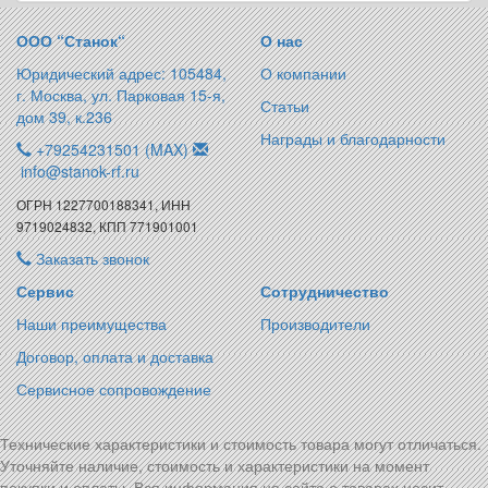
ООО “Станок“
О нас
Юридический адрес: 105484,
О компании
г. Москва, ул. Парковая 15-я,
Статьи
дом 39, к.236
Награды и благодарности
+79254231501 (MAX)
info@stanok-rf.ru
ОГРН 1227700188341, ИНН
9719024832, КПП 771901001
Заказать звонок
Сервис
Сотрудничество
Наши преимущества
Производители
Договор, оплата и доставка
Сервисное сопровождение
Технические характеристики и стоимость товара могут отличаться.
Уточняйте наличие, стоимость и характеристики на момент
покупки и оплаты. Вся информация на сайте о товарах носит