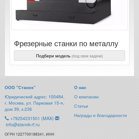
Фрезерные станки по металлу
Подбери модель
(под свои задачи)
ООО “Станок“
О нас
Юридический адрес: 105484,
О компании
г. Москва, ул. Парковая 15-я,
Статьи
дом 39, к.236
Награды и благодарности
+79254231501 (MAX)
info@stanok-rf.ru
ОГРН 1227700188341, ИНН