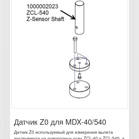
Датчик Z0 для MDX-40/540
Датчик Z0 используемый для измерения вылета
инструмента на поворотных осях ZCL-40 и ZCL-540, а