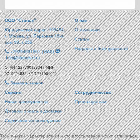
ООО “Станок“
О нас
Юридический адрес: 105484,
О компании
г. Москва, ул. Парковая 15-я,
Статьи
дом 39, к.236
Награды и благодарности
+79254231501 (MAX)
info@stanok-rf.ru
ОГРН 1227700188341, ИНН
9719024832, КПП 771901001
Заказать звонок
Сервис
Сотрудничество
Наши преимущества
Производители
Договор, оплата и доставка
Сервисное сопровождение
Технические характеристики и стоимость товара могут отличаться.