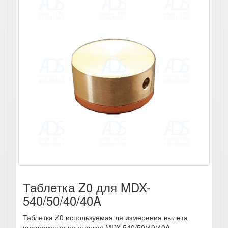
Таблетка Z0 для MDX-
540/50/40/40A
Таблетка Z0 используемая ля измерения вылета
инструмента на станках MDX-540/50/40/40A