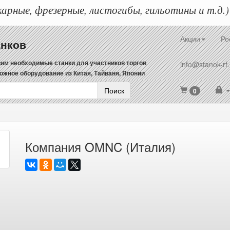
арные, фрезерные, листогибы, гильотины и т.д.)
Акции
Ро
анков
им необходимые станки для участников торгов
info@stanok-rf.
ожное оборудование из Китая, Тайваня, Японии
Поиск
0
Компания OMNC (Италия)