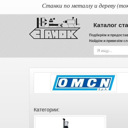
Станки по металлу и дереву (ток
Каталог ст
Подберём и предостав
Найдём и привезём сл
Категории: