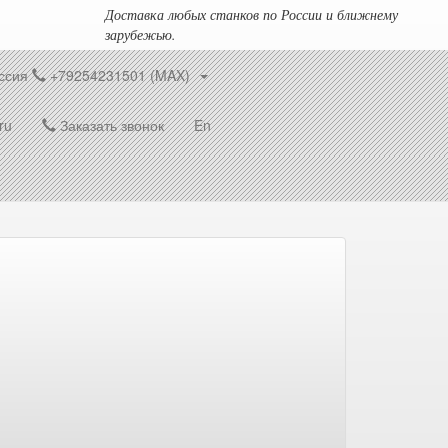
Доставка любых станков по России и ближнему
зарубежью.
ссия
+79254231501 (MAX)
ru
Заказать звонок
En