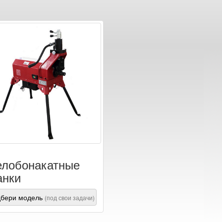
лобонакатные
анки
бери модель
(под свои задачи)