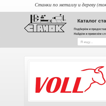
Станки по металлу и дереву (ток
Каталог ст
Подберём и предостав
Найдём и привезём сл