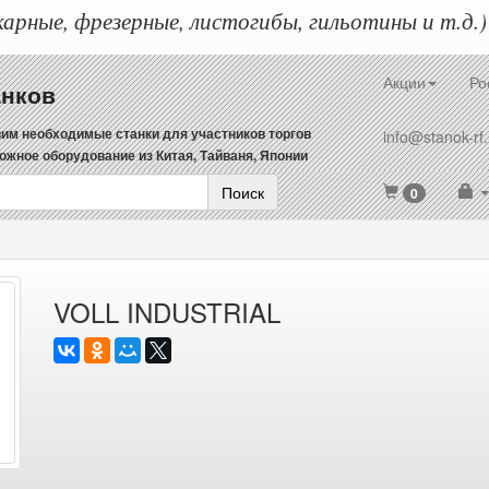
арные, фрезерные, листогибы, гильотины и т.д.)
Акции
Ро
анков
им необходимые станки для участников торгов
info@stanok-rf.
ожное оборудование из Китая, Тайваня, Японии
Поиск
0
VOLL INDUSTRIAL