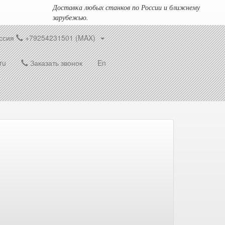
Доставка любых станков по России и ближнему
зарубежью.
ссия
+79254231501 (MAX)
ru
Заказать звонок
En