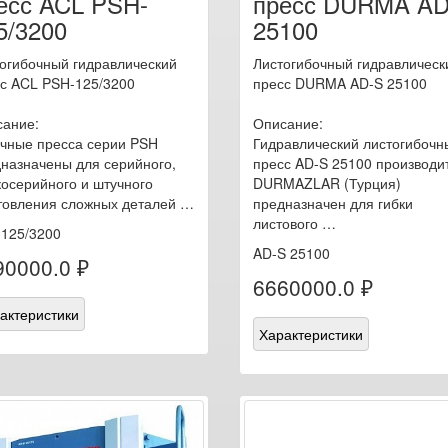
есс ACL PSH-
пресс DURMA AD
5/3200
25100
огибочный гидравлический
Листогибочный гидравлическ
с ACL PSH-125/3200
пресс DURMA AD-S 25100
ание:
Описание:
чные пресса серии PSH
Гидравлический листогибочн
назначены для серийного,
пресс AD-S 25100 производи
осерийного и штучного
DURMAZLAR (Турция)
товления сложных деталей …
предназначен для гибки
листового …
125/3200
AD-S 25100
90000.0 ₽
6660000.0 ₽
актеристики
Характеристики