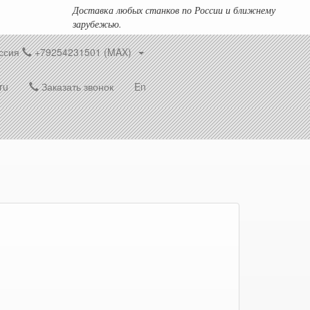
Доставка любых станков по России и ближнему
зарубежью.
ссия
+79254231501 (MAX)
ru
Заказать звонок
En