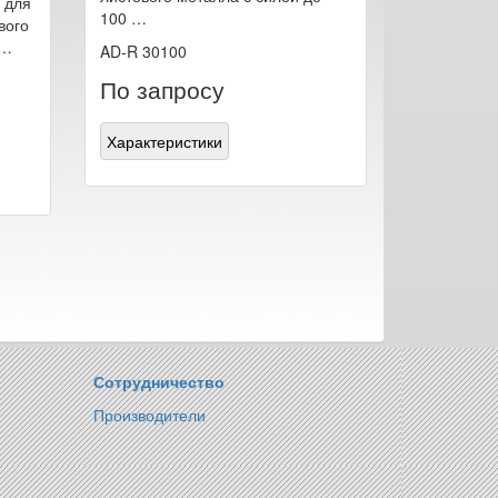
 для
100 …
вого
 …
AD-R 30100
По запросу
Характеристики
Сотрудничество
Производители