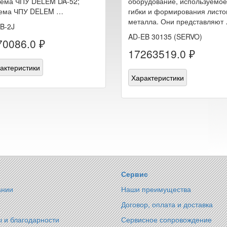
ема ЧПУ DELEM DA-52;
оборудование, используемое
тема ЧПУ DELEM …
гибки и формирования листо
металла. Они представляют
B-2J
AD-EB 30135 (SERVO)
70086.0 ₽
17263519.0 ₽
актеристики
Характеристики
Сервис
ании
Наши преимущества
Договор, оплата и доставка
 и благодарности
Сервисное сопровождение