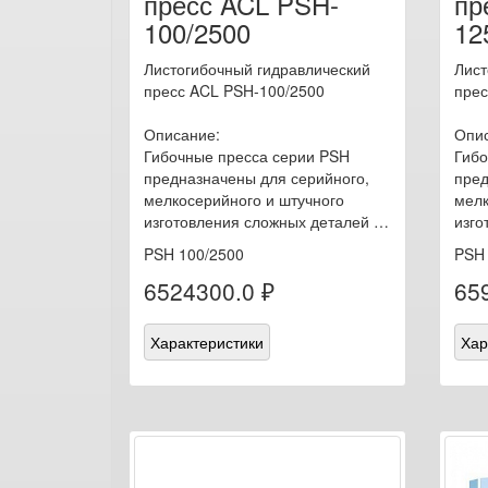
пресс ACL PSH-
пр
100/2500
12
Листогибочный гидравлический
Лист
пресс ACL PSH-100/2500
прес
Описание:
Опис
Гибочные пресса серии PSH
Гибо
предназначены для серийного,
пред
мелкосерийного и штучного
мелк
изготовления сложных деталей …
изго
PSH 100/2500
PSH 
6524300.0 ₽
65
Характеристики
Хар