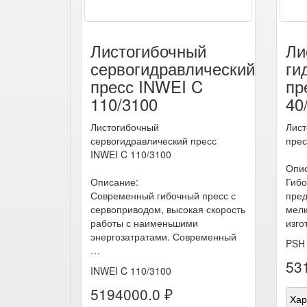
Листогибочный
Ли
сервогидравлический
ги
пресс INWEI C
пр
110/3100
40
Листогибочный
Лист
сервогидравлический пресс
прес
INWEI C 110/3100
Опис
Описание:
Гибо
Современный гибочный пресс с
пред
сервоприводом, высокая скорость
мелк
работы с наименьшими
изго
энергозатратами. Современный
PSH 
…
53
INWEI C 110/3100
5194000.0 ₽
Хар