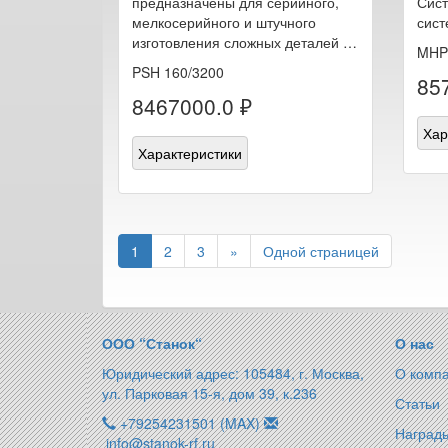
предназначены для серийного,
Сист
мелкосерийного и штучного
сис
изготовления сложных деталей …
MHP
PSH 160/3200
85
8467000.0 ₽
Хар
Характеристики
1
2
3
»
Одной страницей
ООО “Станок“
О нас
Юридический адрес: 105484, г. Москва,
О комп
ул. Парковая 15-я, дом 39, к.236
Статьи
+79254231501 (MAX)
Награды
info@stanok-rf.ru