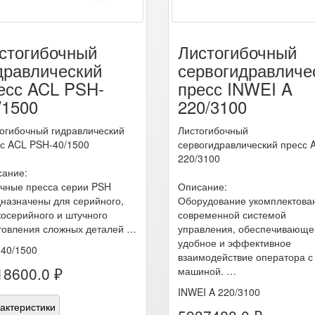
стогибочный
Листогибочный
дравлический
сервогидравличе
есс ACL PSH-
пресс INWEI A
/1500
220/3100
огибочный гидравлический
Листогибочный
с ACL PSH-40/1500
сервогидравлический пресс 
220/3100
ание:
чные пресса серии PSH
Описание:
назначены для серийного,
Оборудование укомплектова
осерийного и штучного
современной системой
товления сложных деталей …
управления, обеспечивающе
удобное и эффективное
40/1500
взаимодействие оператора с
18600.0 ₽
машиной. …
INWEI A 220/3100
актеристики