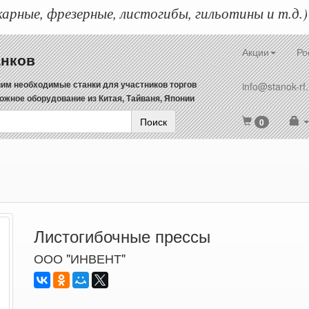
арные, фрезерные, листогибы, гильотины и т.д.)
Акции
Ро
анков
им необходимые станки для участников торгов
info@stanok-rf.
ожное оборудование из Китая, Тайваня, Японии
Поиск
0
Листогибочные прессы
ООО "ИНВЕНТ"