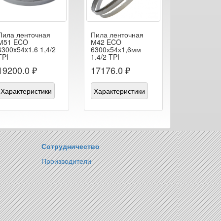
Пила ленточная
Пила ленточная
М51 ECO
М42 ECO
6300x54x1.6 1,4/2
6300х54х1,6мм
TPI
1.4/2 TPI
19200.0 ₽
17176.0 ₽
Характеристики
Характеристики
Сотрудничество
Производители