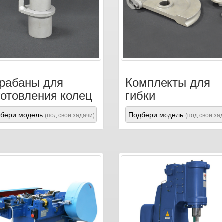
рабаны для
Комплекты для
готовления колец
гибки
бери модель
Подбери модель
(под свои задачи)
(под свои за