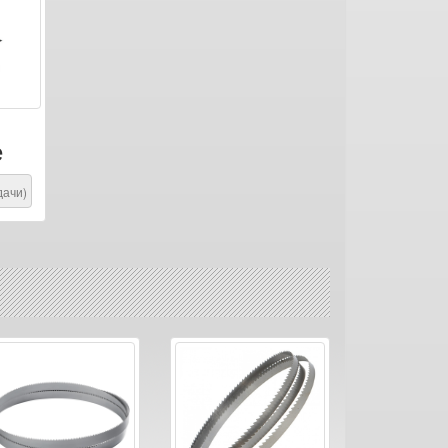
е
дачи)