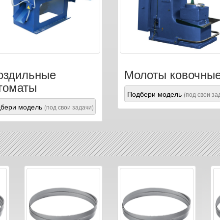
оздильные
Молоты ковочны
томаты
Подбери модель
(под свои за
бери модель
(под свои задачи)