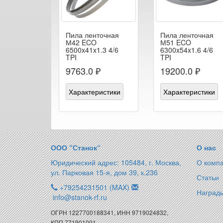
Пила ленточная
Пила ленточная
М42 ECO
М51 ECO
6500x41x1.3 4/6
6300x54x1.6 4/6
TPI
TPI
9763.0 ₽
19200.0 ₽
Характеристики
Характеристики
ООО “Станок“
О нас
Юридический адрес: 105484, г. Москва,
О комп
ул. Парковая 15-я, дом 39, к.236
Статьи
+79254231501 (MAX)
Награды
info@stanok-rf.ru
ОГРН 1227700188341, ИНН 9719024832,
КПП 771901001