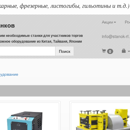
арные, фрезерные, листогибы, гильотины и т.д.)
Акции
Ро
анков
им необходимые станки для участников торгов
info@stanok-rf.
ожное оборудование из Китая, Тайваня, Японии
Поиск
0
рудование