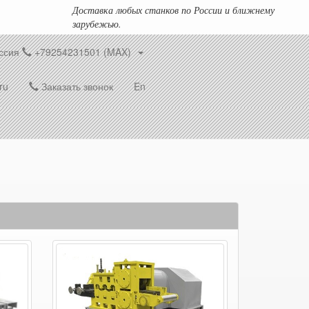
Доставка любых станков по России и ближнему
зарубежью.
ссия
+79254231501 (MAX)
ru
Заказать звонок
En