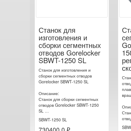
Станок для
Ст
изготовления и
се
сборки сегментных
Go
отводов Gorelocker
15
SBWT-1250 SL
ре
ск
Станок для изготовления и
сборки сегментных отводов
Стан
Gorelocker SBWT-1250 SL
отво
плав
Описание:
вра
Станок для сборки сегментных
отводов Gorelocker SBWT-1250
Опис
SL …
Стан
отво
SBWT-1250 SL
SBW
730400.0 ₽