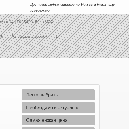
Доставка любых станков по России и ближнему
зарубежью.
ссия
+79254231501 (MAX)
ru
Заказать звонок
En
Легко выбрать
Необходимо и актуально
Самая низкая цена