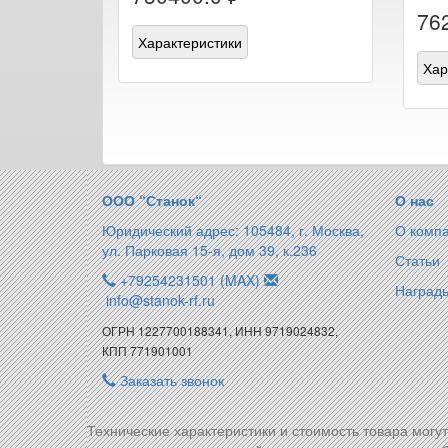
76
Характеристики
Хар
ООО “Станок“
О нас
Юридический адрес: 105484, г. Москва,
О комп
ул. Парковая 15-я, дом 39, к.236
Статьи
+79254231501 (MAX)
Награды
info@stanok-rf.ru
ОГРН 1227700188341, ИНН 9719024832,
КПП 771901001
Заказать звонок
Технические характеристики и стоимость товара могу