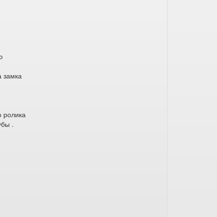
ю
а замка
о ролика
бы .