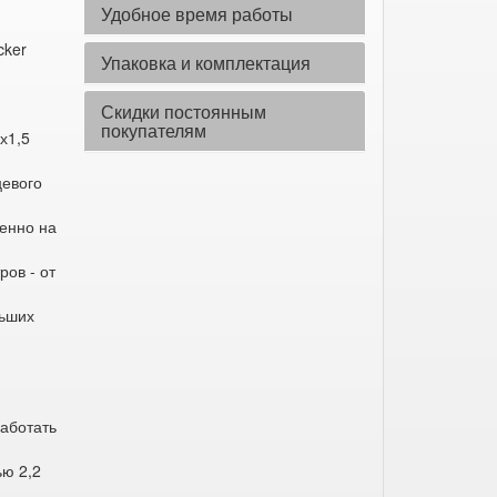
Удобное время работы
cker
Упаковка и комплектация
Скидки постоянным
покупателям
х1,5
,
цевого
менно на
ов - от
льших
аботать
ью 2,2