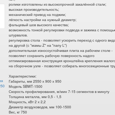
ролики изготовлены из высокопрочной закалённой стали;
высокая производительность;
механический привод на поджим;
лёгкость настройки на нужный диаметр;
фальцевый шов высокого качества;
возможность тонкой регулировки подвода и зажима с помощь
штурвалов.
регулировка стола - позволяет ускорить переход с одного вид
на другой (с "мамы Z" на "папу L")
дополнительная износоустойчивая плита на рабочем столе -
позволяет сохранить рабочую поверхность надого
оптимизированная конструкция кронштейна крепления малог
на сборочном узле - позволяет собирать многосекционные тру
Характеристики:
ия
Габариты, мм 2550 х 900 х 950
250
Модель SBWT-1500
Скорость профилирования, м/мин 7-15 сегментов в минуту
Толщина металла, мм 0,5 - 1,5
Мощность, кВт 2 х 2,2
Диаметр воздуховодов, мм 100-1500
Вес, кг 750