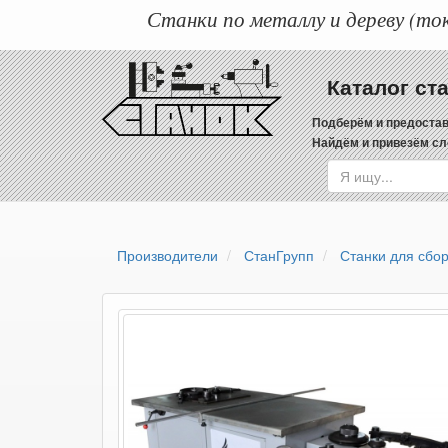
Станки по металлу и дереву (ток
Каталог ст
Подберём и предостав
Найдём и привезём сл
Производители
СтанГрупп
Станки для сбор