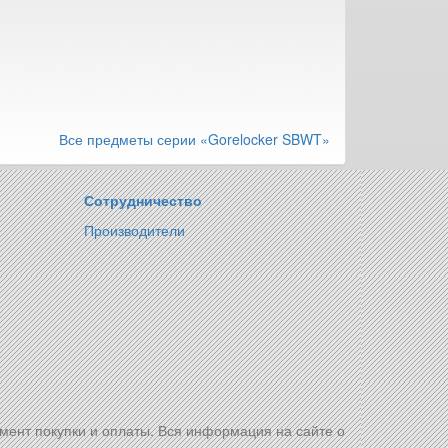
Все предметы серии «Gorelocker SBWT»
Сотрудничество
Производители
омент покупки и оплаты. Вся информация на сайте о