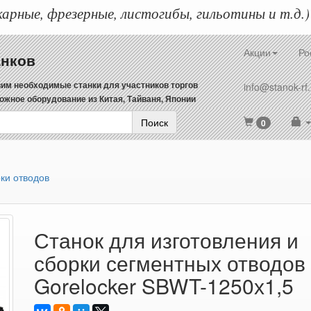
арные, фрезерные, листогибы, гильотины и т.д.)
Акции
Ро
анков
им необходимые станки для участников торгов
info@stanok-rf.
ожное оборудование из Китая, Тайваня, Японии
Поиск
0
ки отводов
Станок для изготовления и
сборки сегментных отводов
Gorelocker SBWT-1250х1,5