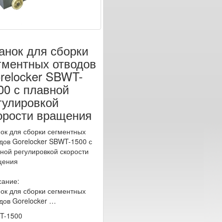
анок для сборки
гментных отводов
relocker SBWT-
00 с плавной
гулировкой
орости вращения
ок для сборки сегментных
дов Gorelocker SBWT-1500 с
ной регулировкой скорости
щения
ание:
ок для сборки сегментных
дов Gorelocker …
T-1500