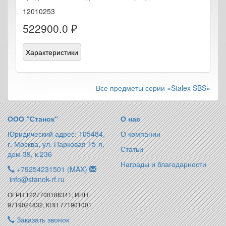
12010253
522900.0 ₽
Характеристики
Все предметы серии «Stalex SBS»
ООО “Станок“
О нас
Юридический адрес: 105484,
О компании
г. Москва, ул. Парковая 15-я,
Статьи
дом 39, к.236
Награды и благодарности
+79254231501 (MAX)
info@stanok-rf.ru
ОГРН 1227700188341, ИНН
9719024832, КПП 771901001
Заказать звонок