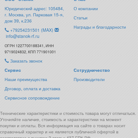
Юридический адрес: 105484,
О компании
г. Москва, ул. Парковая 15-я,
Статьи
дом 39, к.236
Награды и благодарности
+79254231501 (MAX)
info@stanok-rf.ru
ОГРН 1227700188341, ИНН
9719024832, КПП 771901001
Заказать звонок
Сервис
Сотрудничество
Наши преимущества
Производители
Договор, оплата и доставка
Сервисное сопровождение
Технические характеристики и стоимость товара могут отличаться.
Уточняйте наличие, стоимость и характеристики на момент
покупки и оплаты. Вся информация на сайте о товарах носит
справочный характер и не является публичной офертой в
соответствие с пунктом 2 статьи 437 ГПК РФ.