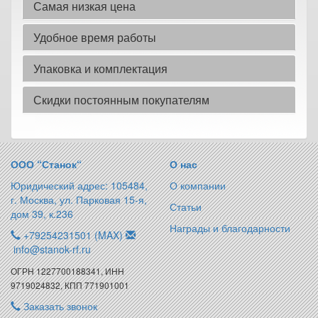
Самая низкая цена
Удобное время работы
Упаковка и комплектация
Скидки постоянным покупателям
ООО “Станок“
О нас
Юридический адрес: 105484,
О компании
г. Москва, ул. Парковая 15-я,
Статьи
дом 39, к.236
Награды и благодарности
+79254231501 (MAX)
info@stanok-rf.ru
ОГРН 1227700188341, ИНН
9719024832, КПП 771901001
Заказать звонок