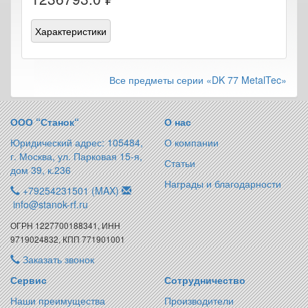
Характеристики
Все предметы серии «DK 77 MetalTec»
ООО “Станок“
О нас
Юридический адрес: 105484,
О компании
г. Москва, ул. Парковая 15-я,
Статьи
дом 39, к.236
Награды и благодарности
+79254231501 (MAX)
info@stanok-rf.ru
ОГРН 1227700188341, ИНН
9719024832, КПП 771901001
Заказать звонок
Сервис
Сотрудничество
Наши преимущества
Производители