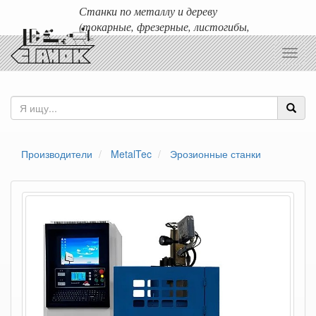
Станки по металлу и дереву
(токарные, фрезерные, листогибы,
гильотины и т.д.)
Toggl
Доставка любых станков по России и ближнему зарубежью.
navig
Производители
MetalTec
Эрозионные станки