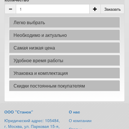
Заказать
Легко выбрать
Необходимо и актуально
Самая низкая цена
Удобное время работы
Упаковка и комплектация
Скидки постоянным покупателям
ООО “Станок“
О нас
Юридический адрес: 105484,
О компании
г. Москва, ул. Парковая 15-я,