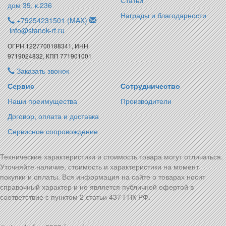
Статьи
дом 39, к.236
Награды и благодарности
+79254231501 (MAX)
info@stanok-rf.ru
ОГРН 1227700188341, ИНН
9719024832, КПП 771901001
Заказать звонок
Сервис
Сотрудничество
Наши преимущества
Производители
Договор, оплата и доставка
Сервисное сопровождение
Технические характеристики и стоимость товара могут отличаться.
Уточняйте наличие, стоимость и характеристики на момент
покупки и оплаты. Вся информация на сайте о товарах носит
справочный характер и не является публичной офертой в
соответствие с пунктом 2 статьи 437 ГПК РФ.