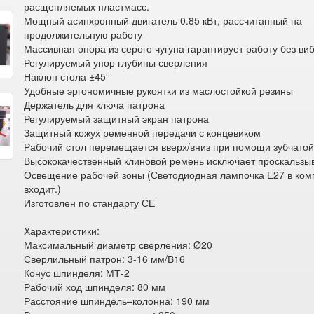
расщепляемых пластмасс.
Мощный асинхронный двигатель 0.85 кВт, рассчитанный на
продолжительную работу
Массивная опора из серого чугуна гарантирует работу без ви
Регулируемый упор глубины сверления
Наклон стола ±45°
Удобные эргономичные рукоятки из маслостойкой резины
Держатель для ключа патрона
Регулируемый защитный экран патрона
Защитный кожух ременной передачи с концевиком
Рабочий стол перемещается вверх/вниз при помощи зубчатой
Высококачественный клиновой ремень исключает проскальзы
Освещение рабочей зоны (Светодиодная лампочка Е27 в ком
входит.)
Изготовлен по стандарту СЕ
Характеристики:
Максимальный диаметр сверления: Ø20
Сверлильный патрон: 3-16 мм/В16
Конус шпинделя: МТ-2
Рабочий ход шпинделя: 80 мм
Расстояние шпиндель–колонна: 190 мм