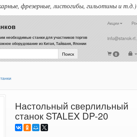
арные, фрезерные, листогибы, гильотины и т.д.)
Акции
Ро
анков
им необходимые станки для участников торгов
info@stanok-rf.
ожное оборудование из Китая, Тайваня, Японии
Поиск
0
танки
Настольный сверлильный
станок STALEX DP-20