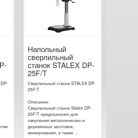
Напольный
сверлильный
P-
станок STALEX DP-
25F/T
 DP-
Сверлильный станок STALEX DP-
25F/T
Описание:
Сверлильный станок Stalex DP-
25F/T предназначен для
сверления металлических и
отки
деревянных заготовок,
зенкерования, а также …