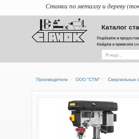
Станки по металлу и дереву (ток
Каталог ст
Подберём и предостав
Найдём и привезём сл
Производители
ООО "СТМ"
Сверлильные с