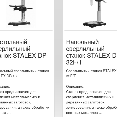
стольный
Напольный
ерлильный
сверлильный
анок STALEX DP-
станок STALEX D
32F/T
ольный сверлильный станок
Сверлильный станок STALEX
EX DP-16.
32F/T
ание:
Описание:
ок предназначен для
Станок предназначен для
ления металлических и
сверления металлических и
вянных заготовок,
деревянных заготовок,
ерования, а также обработки
зенкерования, а также обраб
тных …
цветных металлов …