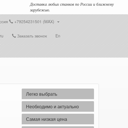
Доставка любых станков по России и ближнему
зарубежью.
ссия
+79254231501 (MAX)
ru
Заказать звонок
En
Легко выбрать
Необходимо и актуально
Самая низкая цена