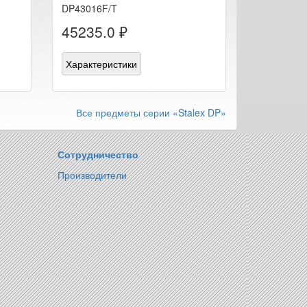
DP43016F/T
45235.0 ₽
Характеристики
Все предметы серии «Stalex DP»
Сотрудничество
Производители