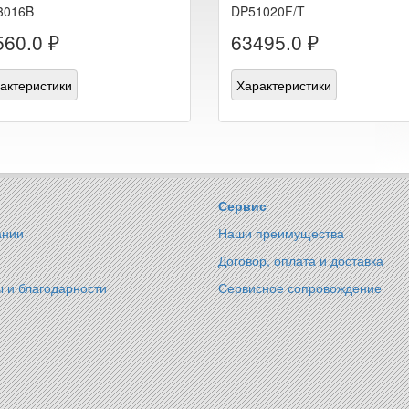
3016B
DP51020F/T
560.0 ₽
63495.0 ₽
актеристики
Характеристики
Сервис
ании
Наши преимущества
Договор, оплата и доставка
 и благодарности
Сервисное сопровождение