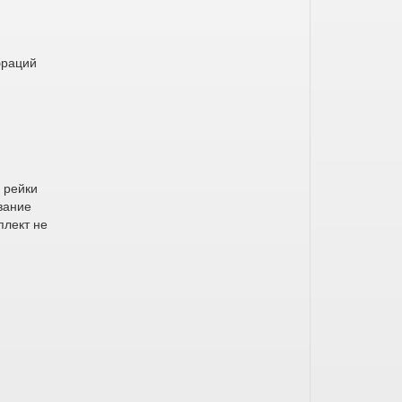
браций
 рейки
вание
плект не