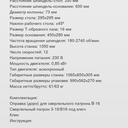
Расстояние шпиндель–стол: 350 мм
Расстояние шпиндель-основание: 600 мм
Диаметр колонны: 73 мм
Размер стола: 295х295 мм
Наклон рабочего стола: ±45º
Размер Т-образного паза: 16 мм
Размер основания: 450х280 мм
Частота вращения шпинделя: 180-2740 об/мин
Высота станка: 1050 мм
Число скоростей: 12
Напряжение питания: 230 В
Мощность двигателя: 0,85 кВт
Тип двигателя: асинхронный
Габаритные размеры станка: 1065х650х305 мм
Габаритные размеры упаковки: 990х562х270 мм
Масса нетто/брутто: 61/63 кг
Комплектация:
Оправка (дорн) для сверлильного патрона B-16
Сверлильный патрон 3-16/В16 под ключ
Клин
Инструкция