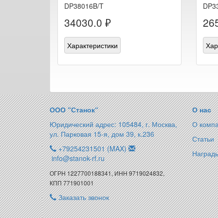
DP38016B/T
DP3
34030.0 ₽
26
Характеристики
Хар
ООО “Станок“
О нас
Юридический адрес: 105484, г. Москва,
О комп
ул. Парковая 15-я, дом 39, к.236
Статьи
+79254231501 (MAX)
Награды
info@stanok-rf.ru
ОГРН 1227700188341, ИНН 9719024832,
КПП 771901001
Заказать звонок