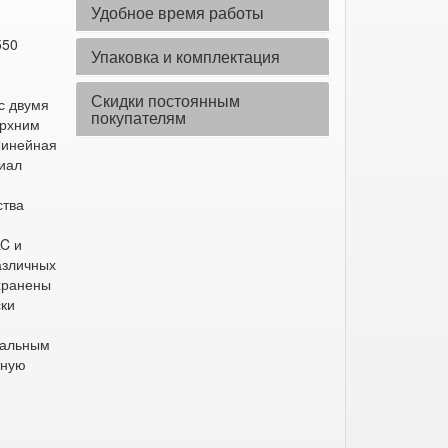
Удобное время работы
550
Упаковка и комплектация
Скидки постоянным
с двумя
покупателям
ерхним
Линейная
риал
ства
LC и
азличных
охранены
ски
еальным
тную