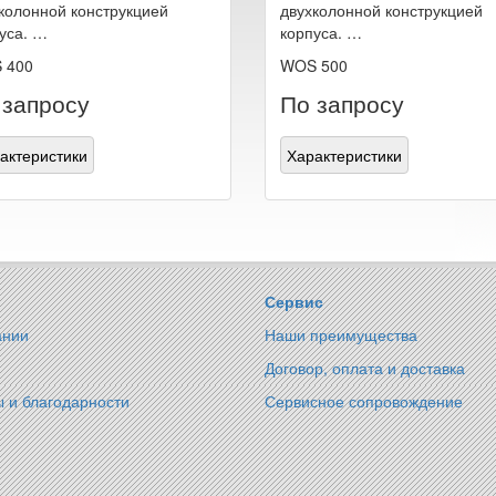
колонной конструкцией
двухколонной конструкцией
уса. …
корпуса. …
 400
WOS 500
 запросу
По запросу
актеристики
Характеристики
Сервис
ании
Наши преимущества
Договор, оплата и доставка
 и благодарности
Сервисное сопровождение