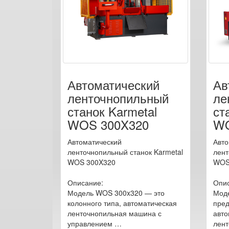
Автоматический
Ав
ленточнопильный
ле
станок Karmetal
ст
WOS 300X320
WO
Автоматический
Авто
ленточнопильный станок Karmetal
лент
WOS 300X320
WOS
Описание:
Опис
Модель WOS 300x320 — это
Мод
колонного типа, автоматическая
пред
ленточнопильная машина с
авто
управлением …
лент