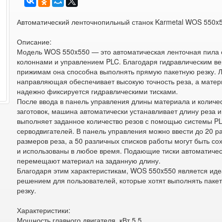
Автоматический ленточнопильный станок Karmetal WOS 550x
Описание:
Модель WOS 550x550 — это автоматическая ленточная пила 
колоннами и управлением PLC. Благодаря гидравлическим в
прижимам она способна выполнять прямую пакетную резку. 
направляющая обеспечивает высокую точность реза, а мате
надежно фиксируется гидравлическими тисками.
После ввода в панель управления длины материала и количе
заготовок, машина автоматически устанавливает длину реза и
выполняет заданное количество резов с помощью системы P
серводвигателей. В панель управления можно ввести до 20 р
размеров реза, а 50 различных списков работы могут быть с
и использованы в любое время. Подающие тиски автоматиче
перемещают материал на заданную длину.
Благодаря этим характеристикам, WOS 550x550 является ид
решением для пользователей, которые хотят выполнять паке
резку.
Характеристики:
Мощность главного двигателя, кВт 5,5