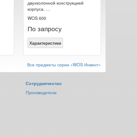
двухколонной конструкцией
корпуса. …
WOS 600
По запросу
Характеристики
Все предметы серии «WOS Инвент»
Сотрудничество
Производители