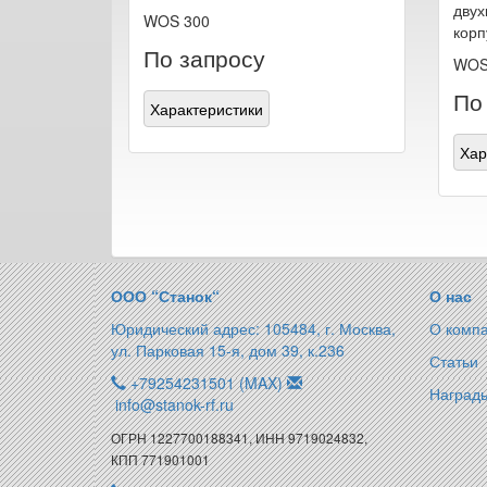
двух
WOS 300
корп
По запросу
WOS
По
Характеристики
Хар
ООО “Станок“
О нас
Юридический адрес: 105484, г. Москва,
О комп
ул. Парковая 15-я, дом 39, к.236
Статьи
+79254231501 (MAX)
Награды
info@stanok-rf.ru
ОГРН 1227700188341, ИНН 9719024832,
КПП 771901001