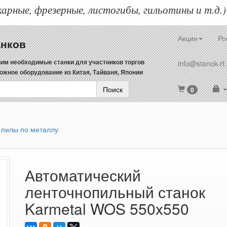
арные, фрезерные, листогибы, гильотины и т.д.)
Акции
Ро
анков
им необходимые станки для участников торгов
info@stanok-rf.
ожное оборудование из Китая, Тайваня, Японии
Поиск
0
 пилы по металлу
Автоматический
ленточнопильный станок
Karmetal WOS 550x550