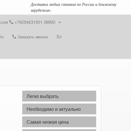
Доставка любых станков по России и ближнему
зарубежью.
ссия
+79254231501 (MAX)
ru
Заказать звонок
En
Легко выбрать
Необходимо и актуально
Самая низкая цена