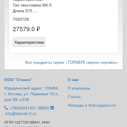
Тип хвостовика МК-5
Длина 570 …
Т020729
27579.0 ₽
Характеристики
Все предметы серии «TORNERI сверло перовое»
ООО “Станок“
О нас
Юридический адрес: 105484,
О компании
г. Москва, ул. Парковая 15-я,
Статьи
дом 39, к.236
Награды и благодарности
+79254231501 (MAX)
info@stanok-rf.ru
ОГРН 1227700188341, ИНН