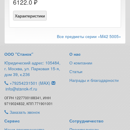
6122.0 ₽
Характеристики
Все предметы серии «M42 5005»
ООО “Станок“
О нас
Юридический адрес: 105484,
О компании
г. Москва, ул. Парковая 15-я,
Статьи
дом 39, к.236
Награды и благодарности
+79254231501 (MAX)
info@stanok-rf.ru
ОГРН 1227700188341, ИНН
9719024832, КПП 771901001
Заказать звонок
Сервис
Сотрудничество
Наши преимущества
Производители