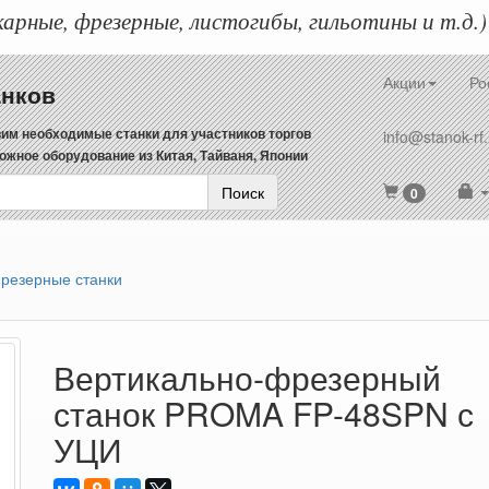
арные, фрезерные, листогибы, гильотины и т.д.)
Акции
Ро
анков
им необходимые станки для участников торгов
info@stanok-rf.
ожное оборудование из Китая, Тайваня, Японии
Поиск
0
резерные станки
Вертикально-фрезерный
станок PROMA FP-48SPN с
УЦИ