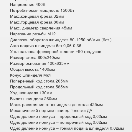
Напряжение 400В
Потребляемая мощность 1500Вт
Макс.концевая фреза 32мм
Макс.торцевая фреза 80мм
Макс. диаметр сверления 45мм
Нарезание резьбы М12
Диапазон оборотов шпинделя 80-1250 об/мин (6ст.)
Авто подача шпинделя 6ст 0,06-0,36
Угол наклона фрезерной головки ±90 градусов
Размер стола 800х240мм
Размер основания 400х635мм
Общая высота 1400мм
Конус шпинделя Мк4
Поперечный ход стола 205мм
Продольный ход стола 585мм
Ход шпинделя 130мм
Вылет шпинделя 260мм
Макс. расстояние от шпинделя до стола 425мм
Механический подъем шпинд. Головки ДА
Одно деление нониуса – продольный ход 0,02мм
Одно деление нониуса – поперечный ход 0,02мм
Одно деление нониуса – тонкая подача шпинделя 0,02мм