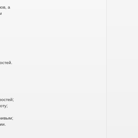
ов, а
м
остей.
.
ростей;
оту;
чивым;
ии.