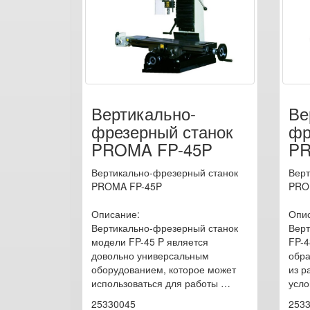
Вертикально-
Ве
фрезерный станок
фр
PROMA FP-45P
PR
Вертикально-фрезерный станок
Верт
PROMA FP-45P
PRO
Описание:
Опис
Вертикально-фрезерный станок
Верт
модели FP-45 P является
FP-4
довольно универсальным
обра
оборудованием, которое может
из р
использоваться для работы …
усло
25330045
253