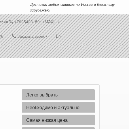
Доставка любых станков по России и ближнему
зарубежью.
ссия
+79254231501 (MAX)
ru
Заказать звонок
En
Легко выбрать
Необходимо и актуально
Самая низкая цена