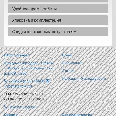
Удобное время работы
Упаковка и комплектация
Скидки постоянным покупателям
ООО “Станок“
О нас
Юридический адрес: 105484,
О компании
г. Москва, ул. Парковая 15-я,
Статьи
дом 39, к.236
Награды и благодарности
+79254231501 (MAX)
info@stanok-rf.ru
ОГРН 1227700188341, ИНН
9719024832, КПП 771901001
Заказать звонок
Сервис
Сотрудничество