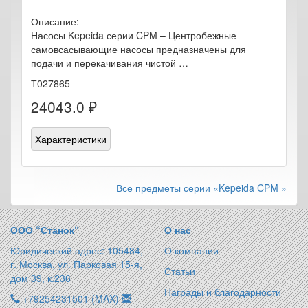
Описание:
Насосы Kepeida серии CPM – Центробежные
самовсасывающие насосы предназначены для
подачи и перекачивания чистой …
Т027865
24043.0 ₽
Характеристики
Все предметы серии «Kepeida CPM »
ООО “Станок“
О нас
Юридический адрес: 105484,
О компании
г. Москва, ул. Парковая 15-я,
Статьи
дом 39, к.236
Награды и благодарности
+79254231501 (MAX)