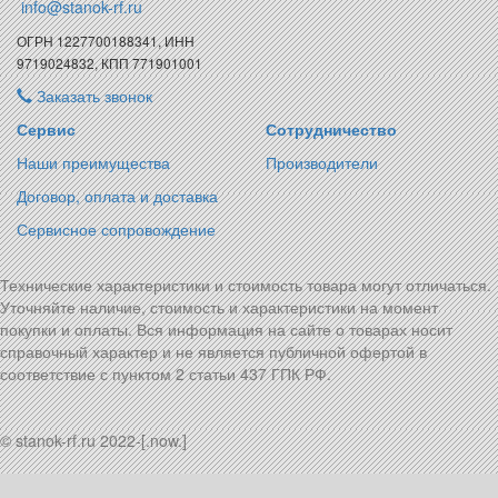
info@stanok-rf.ru
ОГРН 1227700188341, ИНН
9719024832, КПП 771901001
Заказать звонок
Сервис
Сотрудничество
Наши преимущества
Производители
Договор, оплата и доставка
Сервисное сопровождение
Технические характеристики и стоимость товара могут отличаться.
Уточняйте наличие, стоимость и характеристики на момент
покупки и оплаты. Вся информация на сайте о товарах носит
справочный характер и не является публичной офертой в
соответствие с пунктом 2 статьи 437 ГПК РФ.
© stanok-rf.ru 2022-[.now.]