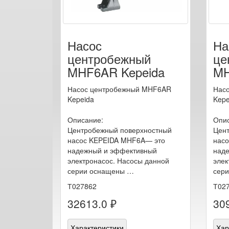
Насос
На
центробежный
це
MHF6AR Kepeida
MH
Насос центробежный MHF6AR
Нас
Kepeida
Kepe
Описание:
Опис
Центробежный поверхностный
Цент
насос KEPEIDA MHF6A— это
нас
надежный и эффективный
над
электронасос. Насосы данной
элек
серии оснащены …
сер
Т027862
Т02
32613.0 ₽
30
Характеристики
Хар