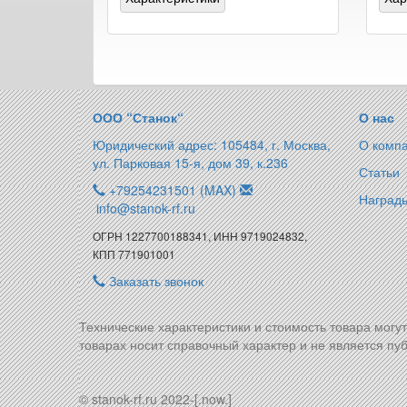
ООО “Станок“
О нас
Юридический адрес: 105484, г. Москва,
О комп
ул. Парковая 15-я, дом 39, к.236
Статьи
+79254231501 (MAX)
Награды
info@stanok-rf.ru
ОГРН 1227700188341, ИНН 9719024832,
КПП 771901001
Заказать звонок
Технические характеристики и стоимость товара могу
товарах носит справочный характер и не является пуб
© stanok-rf.ru 2022-[.now.]