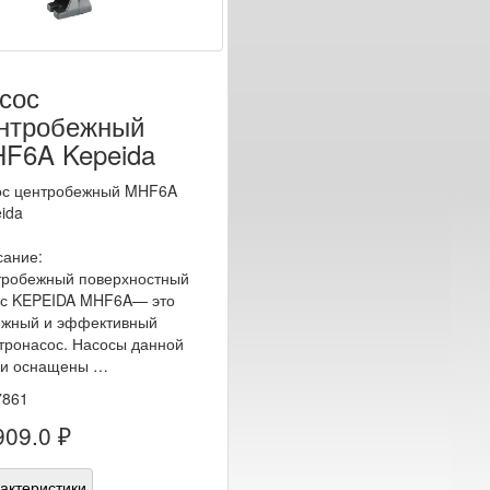
сос
нтробежный
F6A Kepeida
ос центробежный MHF6A
ida
ание:
робежный поверхностный
ос KEPEIDA MHF6A— это
ежный и эффективный
тронасос. Насосы данной
ии оснащены …
7861
909.0 ₽
актеристики