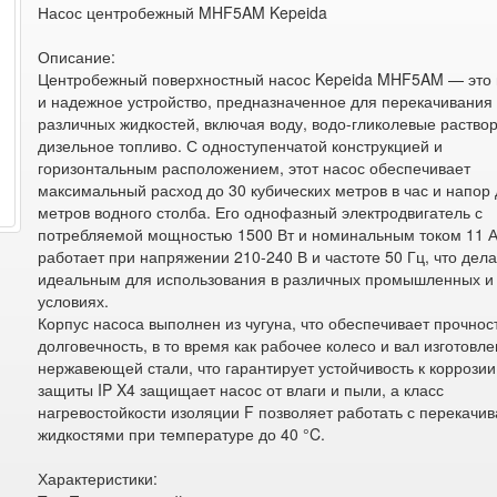
Насос центробежный MHF5AM Kepeida
Описание:
Центробежный поверхностный насос Kepeida MHF5AM — это
и надежное устройство, предназначенное для перекачивания
различных жидкостей, включая воду, водо-гликолевые раство
дизельное топливо. С одноступенчатой конструкцией и
горизонтальным расположением, этот насос обеспечивает
максимальный расход до 30 кубических метров в час и напор 
метров водного столба. Его однофазный электродвигатель с
потребляемой мощностью 1500 Вт и номинальным током 11 
работает при напряжении 210-240 В и частоте 50 Гц, что дела
идеальным для использования в различных промышленных и
условиях.
Корпус насоса выполнен из чугуна, что обеспечивает прочнос
долговечность, в то время как рабочее колесо и вал изготовле
нержавеющей стали, что гарантирует устойчивость к коррозии
защиты IP X4 защищает насос от влаги и пыли, а класс
нагревостойкости изоляции F позволяет работать с перекач
жидкостями при температуре до 40 °C.
Характеристики: