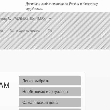
Доставка любых станков по России и ближнему
зарубежью.
ссия
+79254231501 (MAX)
ru
Заказать звонок
En
Легко выбрать
5AM
Необходимо и актуально
Самая низкая цена