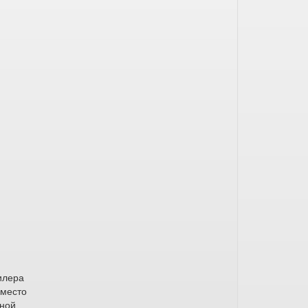
илера
 место
чной