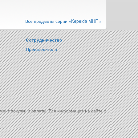
Все предметы серии «Kepeida MHF »
Сотрудничество
Производители
омент покупки и оплаты. Вся информация на сайте о