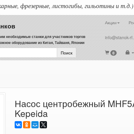
арные, фрезерные, листогибы, гильотины и т.д.)
Акции
Ро
анков
им необходимые станки для участников торгов
info@stanok-rf.
ожное оборудование из Китая, Тайваня, Японии
Поиск
0
Насос центробежный MHF
Kepeida