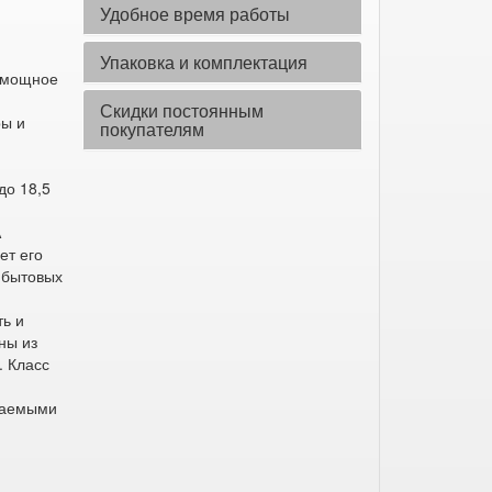
Удобное время работы
Упаковка и комплектация
 мощное
Скидки постоянным
ры и
покупателям
до 18,5
А
ет его
 бытовых
ть и
ны из
. Класс
иваемыми