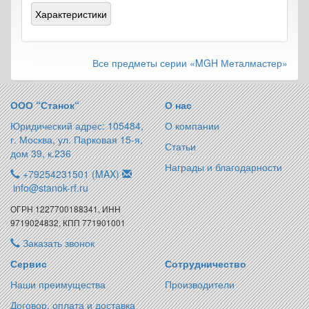
Характеристики
Все предметы серии «MGH Металмастер»
ООО “Станок“
О нас
Юридический адрес: 105484,
О компании
г. Москва, ул. Парковая 15-я,
Статьи
дом 39, к.236
Награды и благодарности
+79254231501 (MAX)
info@stanok-rf.ru
ОГРН 1227700188341, ИНН
9719024832, КПП 771901001
Заказать звонок
Сервис
Сотрудничество
Наши преимущества
Производители
Договор, оплата и доставка