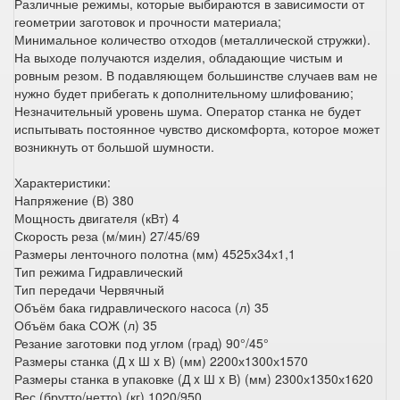
Различные режимы, которые выбираются в зависимости от
геометрии заготовок и прочности материала;
Минимальное количество отходов (металлической стружки).
На выходе получаются изделия, обладающие чистым и
ровным резом. В подавляющем большинстве случаев вам не
нужно будет прибегать к дополнительному шлифованию;
Незначительный уровень шума. Оператор станка не будет
испытывать постоянное чувство дискомфорта, которое может
возникнуть от большой шумности.
Характеристики:
Напряжение (В) 380
Мощность двигателя (кВт) 4
Скорость реза (м/мин) 27/45/69
Размеры ленточного полотна (мм) 4525х34х1,1
Тип режима Гидравлический
Тип передачи Червячный
Объём бака гидравлического насоса (л) 35
Объём бака СОЖ (л) 35
Резание заготовки под углом (град) 90°/45°
Размеры станка (Д x Ш x В) (мм) 2200х1300х1570
Размеры станка в упаковке (Д x Ш x В) (мм) 2300х1350х1620
Вес (брутто/нетто) (кг) 1020/950