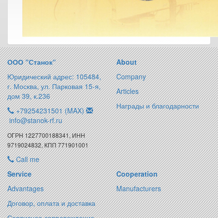
ООО “Станок“
About
Юридический адрес: 105484,
Company
г. Москва, ул. Парковая 15-я,
Articles
дом 39, к.236
Награды и благодарности
+79254231501 (MAX)
info@stanok-rf.ru
ОГРН 1227700188341, ИНН
9719024832, КПП 771901001
Call me
Service
Cooperation
Advantages
Manufacturers
Договор, оплата и доставка
Сервисное сопровождение