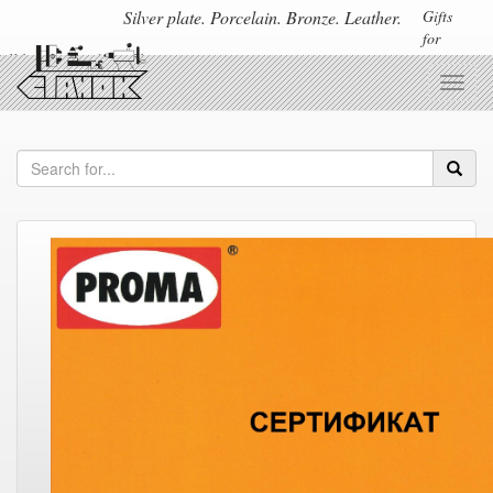
Silver plate. Porcelain. Bronze. Leather.
Gifts
for
all holidays and for all professions
Toggl
navig